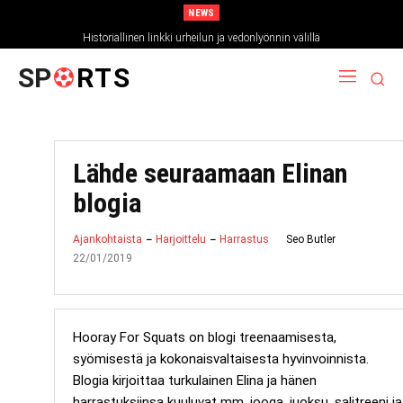
NEWS
Historiallinen linkki urheilun ja vedonlyönnin välillä
SP
RTS
Lähde seuraamaan Elinan
blogia
Seo Butler
Ajankohtaista
Harjoittelu
Harrastus
22/01/2019
Hooray For Squats on blogi treenaamisesta,
syömisestä ja kokonaisvaltaisesta hyvinvoinnista.
Blogia kirjoittaa turkulainen Elina ja hänen
harrastuksiinsa kuuluvat mm. jooga, juoksu, salitreeni ja