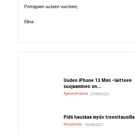
Pomppien uuteen vuoteen,
Elina
Uuden iPhone 13 Mini –laitteen
suojaaminen on...
Ajankohtaista
27/09/2021
Pidä hauskaa myös treenitauoilla
Harjoittelu
10/08/2021