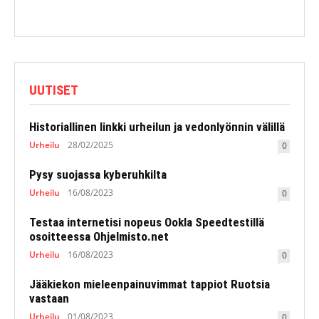
UUTISET
Historiallinen linkki urheilun ja vedonlyönnin välillä
Urheilu
28/02/2025
0
Pysy suojassa kyberuhkilta
Urheilu
16/08/2023
0
Testaa internetisi nopeus Ookla Speedtestillä
osoitteessa Ohjelmisto.net
Urheilu
16/08/2023
0
Jääkiekon mieleenpainuvimmat tappiot Ruotsia
vastaan
Urheilu
01/08/2023
0