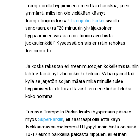
Trampoliinilla hyppiminen on erittäin hauskaa, ja en
ymmärrä, miksi en ole vieläkään käynyt
trampoliinipuistossa!
Trampolin Parkin
sivuilla
sanotaan, että “20 minuutin yhtäjaksoinen
hyppääminen vastaa noin tunnin aerobista
juoksulenkkiä!” Kyseessä on siis erittäin tehokas
treenimuoto!
Ja koska rakastan eri treenimuotojen kokeilemista, niin
lähtee tämä nyt vihdoinkin kokeiluun. Vähän jännittää
kyllä se järjetön soijan määrä mikä minulle tulee
hyppimisestä, eli toivottavasti ei mene liukasteluksi
koko homma.
Turussa Trampolin Parkin lisäksi hyppimään pääsee
myös
SuperParkiin
, eli saattaapi olla että käyn
tsekkaamassa molemmat! Hyppytunnin hinta on siinä
10-17 euron paikkeilla paikasta riippuen, eli ei ihan