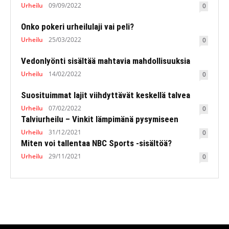
Urheilu
09/09/2022
0
Onko pokeri urheilulaji vai peli?
Urheilu
25/03/2022
0
Vedonlyönti sisältää mahtavia mahdollisuuksia
Urheilu
14/02/2022
0
Suosituimmat lajit viihdyttävät keskellä talvea
Urheilu
07/02/2022
0
Talviurheilu – Vinkit lämpimänä pysymiseen
Urheilu
31/12/2021
0
Miten voi tallentaa NBC Sports -sisältöä?
Urheilu
29/11/2021
0