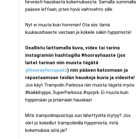
hirveästi hauskasta kokemuksesta. Samalla summalla
pääsee leffaan, joten hyvä vaihtoehto sille.
Nyt ei muuta kuin hommiin! Ota siis tämä
kuukausihaaste vastaan ja kokeile säkin hyppimistä!
Osallistu laittamalla kuva, video tai tarina
instagramiin hashtagilla #hoorayhaaste (jos
laitat tarinan niin muista tägätä
@hoorayforsquats
) niin pääsen katsomaan ja
repostaamaan teidän hauskoja kuvia ja videoita!
Jos käyt Trampolin Parkissa niin muista tägätä myös
#kaikkihyppii, SuperParkissa #sprprk. Ei muuta kuin
hyppimään ja pitämään hauskaa!
Mitä trampoliinipuistoja sun lähettyviltä löytyy? Jos
olet jo kokeillut trampoliinilla hyppimistä, mitä
kokemuksia siitä jäi?