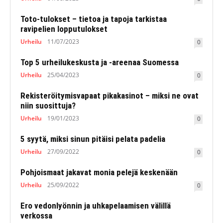
Toto-tulokset – tietoa ja tapoja tarkistaa
ravipelien lopputulokset
Urheilu
11/07/2023
0
Top 5 urheilukeskusta ja -areenaa Suomessa
Urheilu
25/04/2023
0
Rekisteröitymisvapaat pikakasinot – miksi ne ovat
niin suosittuja?
Urheilu
19/01/2023
0
5 syytä, miksi sinun pitäisi pelata padelia
Urheilu
27/09/2022
0
Pohjoismaat jakavat monia pelejä keskenään
Urheilu
25/09/2022
0
Ero vedonlyönnin ja uhkapelaamisen välillä
verkossa