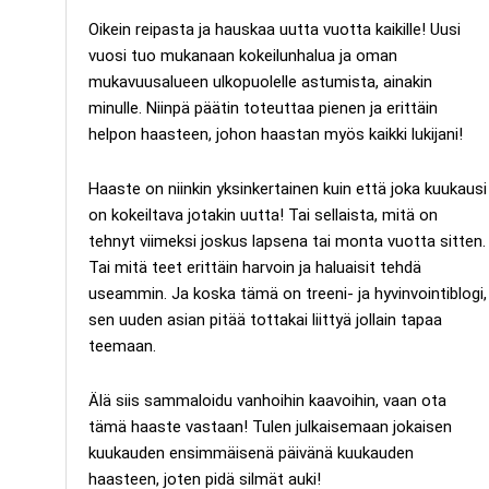
Oikein reipasta ja hauskaa uutta vuotta kaikille! Uusi
vuosi tuo mukanaan kokeilunhalua ja oman
mukavuusalueen ulkopuolelle astumista, ainakin
minulle. Niinpä päätin toteuttaa pienen ja erittäin
helpon haasteen, johon haastan myös kaikki lukijani!
Haaste on niinkin yksinkertainen kuin että joka kuukausi
on kokeiltava jotakin uutta! Tai sellaista, mitä on
tehnyt viimeksi joskus lapsena tai monta vuotta sitten.
Tai mitä teet erittäin harvoin ja haluaisit tehdä
useammin. Ja koska tämä on treeni- ja hyvinvointiblogi,
sen uuden asian pitää tottakai liittyä jollain tapaa
teemaan.
Älä siis sammaloidu vanhoihin kaavoihin, vaan ota
tämä haaste vastaan! Tulen julkaisemaan jokaisen
kuukauden ensimmäisenä päivänä kuukauden
haasteen, joten pidä silmät auki!