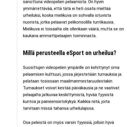
sanottuna videopelien pelaamista. On hyvin
ymmärrettävää, että tätä ei heti osata mieltää
urheiluksi, koska mielikuva on sohvalla istuvista
nuorista, jotka pelaavat pelikonsolilla tuntikausia.
Mielikuva ei toisaalta ole ollenkaan väärä, mutta se on
kaukana ammattipelaajien toiminnasta.
Millä perusteella eSport on urheilua?
Suosittujen videopelien ympärille on kehittynyt oma
pelaamisen kulttuuri, jossa järjestetään turnauksia ja
pelataan tosissaan maailmanmestaruudestakin.
Turnaukset voivat kestää päiväkausia ja ne vaativat
pelaajalta jatkuvaa keskittymistä, hyvää fyysistä
kuntoa ja paineensietokykyä. Kaikkia niitä, joita
tarvitaan missä tahansa urheilulajissa.
Osa peleistä on myös varsin fyysisiä, jolloin hyvä