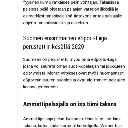
fyysinen kunto ratkaisee pelin voittajan. Tällaisissa
peleissä peliä ohjataan pelaajan vartalon liikkeillä ja
esimerkiksi tanssipeleissä tietokone antaa pelaajalle
ohjeita tanssikuvioista ja askelista.
Suomen ensimmäinen eSport-Liiga
perustettiin kesällä 2020
Suomeen on perustettu myös oma eSports-Liiga,
josta voi seurata oman suosikkipelaajan tai joukkueen
edistymistä. Monet yritykset ovat myös huomanneet
eSportsin suuren suosion ja ovat aloittaneet pelaajien
kanssa yhteistyön.
Ammattipelaajalla on iso tiimi takana
Ammattipelaaja pelaa työkseen. Hänellä on iso tiimi
takana, kuten kaikilla ammattiurheilijoilla. Valmentaja