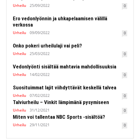
Urheilu
25/09/2022
0
Ero vedonlyönnin ja uhkapelaamisen välillä
verkossa
Urheilu
09/09/2022
0
Onko pokeri urheilulaji vai peli?
Urheilu
25/03/2022
0
Vedonlyönti sisältää mahtavia mahdollisuuksia
Urheilu
14/02/2022
0
Suosituimmat lajit viihdyttävät keskellä talvea
Urheilu
07/02/2022
0
Talviurheilu – Vinkit lämpimänä pysymiseen
Urheilu
31/12/2021
0
Miten voi tallentaa NBC Sports -sisältöä?
Urheilu
29/11/2021
0