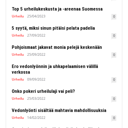
Top 5 urheilukeskusta ja -areenaa Suomessa
Urheilu
25/04/2023
0
5 syytä, miksi sinun pitäisi pelata padelia
Urheilu
27/09/2022
0
Pohjoismaat jakavat monia pelejä keskenään
Urheilu
25/09/2022
0
Ero vedonlyönnin ja uhkapelaamisen välillä
verkossa
Urheilu
09/09/2022
0
Onko pokeri urheilulaji vai peli?
Urheilu
25/03/2022
0
Vedonlyönti sisältää mahtavia mahdollisuuksia
Urheilu
14/02/2022
0