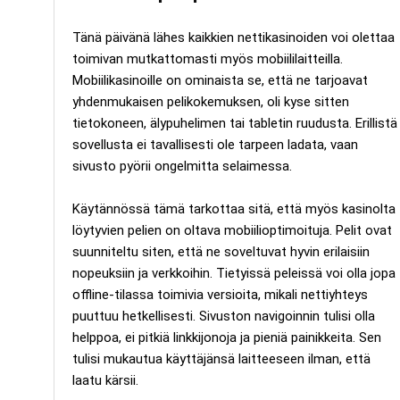
Tänä päivänä lähes kaikkien nettikasinoiden voi olettaa
toimivan mutkattomasti myös mobiililaitteilla.
Mobiilikasinoille on ominaista se, että ne tarjoavat
yhdenmukaisen pelikokemuksen, oli kyse sitten
tietokoneen, älypuhelimen tai tabletin ruudusta. Erillistä
sovellusta ei tavallisesti ole tarpeen ladata, vaan
sivusto pyörii ongelmitta selaimessa.
Käytännössä tämä tarkottaa sitä, että myös kasinolta
löytyvien pelien on oltava mobiilioptimoituja. Pelit ovat
suunniteltu siten, että ne soveltuvat hyvin erilaisiin
nopeuksiin ja verkkoihin. Tietyissä peleissä voi olla jopa
offline-tilassa toimivia versioita, mikali nettiyhteys
puuttuu hetkellisesti. Sivuston navigoinnin tulisi olla
helppoa, ei pitkiä linkkijonoja ja pieniä painikkeita. Sen
tulisi mukautua käyttäjänsä laitteeseen ilman, että
laatu kärsii.