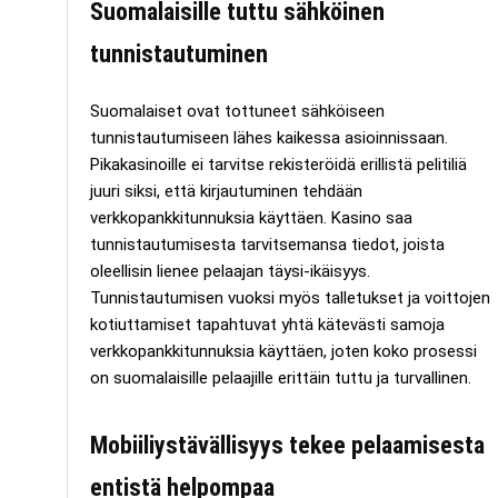
Suomalaisille tuttu sähköinen
tunnistautuminen
Suomalaiset ovat tottuneet sähköiseen
tunnistautumiseen lähes kaikessa asioinnissaan.
Pikakasinoille ei tarvitse rekisteröidä erillistä pelitiliä
juuri siksi, että kirjautuminen tehdään
verkkopankkitunnuksia käyttäen. Kasino saa
tunnistautumisesta tarvitsemansa tiedot, joista
oleellisin lienee pelaajan täysi-ikäisyys.
Tunnistautumisen vuoksi myös talletukset ja voittojen
kotiuttamiset tapahtuvat yhtä kätevästi samoja
verkkopankkitunnuksia käyttäen, joten koko prosessi
on suomalaisille pelaajille erittäin tuttu ja turvallinen.
Mobiiliystävällisyys tekee pelaamisesta
entistä helpompaa