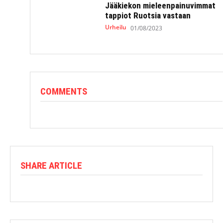
Jääkiekon mieleenpainuvimmat
tappiot Ruotsia vastaan
Urheilu
01/08/2023
COMMENTS
SHARE ARTICLE