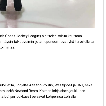
uth Coast Hockey League) aloittelee toista kauttaan
n täysin talkoovoimin, joten sponsorit ovat yhä tervetulleita
toimintaa.
joukkuetta, Lohjalta Atletico Routio, Westghost ja HNT, sekä
am, sekä Newland Bears. Kolmen lohjalaisen joukkueen
ttä Lohjan joukkueet pelaavat kotipelinsä Lohjalla