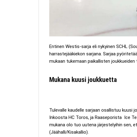
Entinen Westis-sarja eli nykyinen SCHL (So
harrastejääkiekon sarjana. Sarjaa pyöritetää
mukaan tukemaan paikallisten joukkueiden 
Mukana kuusi joukkuetta
Tulevalle kaudelle sarjaan osallistuu kuusi 
Inkoosta HC Toros, ja Raaseporista Ice Te
mukana olo tuo uutena järjestelyihin sen, e
(Jäähalli/Kisakallio).