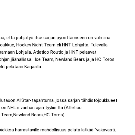
a, että pohjatyö itse sarjan pyörittämiseen on valmiina.
joukkue, Hockey Night Team eli HNT Lohjalta. Tulevalla
elaamaan Lohjalla. Atletico Routio ja HNT pelaavat
ohjan jäähallissa. Ice Team, Newland Bears ja ja HC Toros
it pelataan Karjaalla.
ulutauon AllStar-tapahtuma, jossa sarjan tähdistöjoukkueet
on NHL:n vanhan ajan tyyliin Itä (Atletico
e Team,Newland Bears,HC Toros).
iekkoa harrastaville mahdollisuus pelata lätkää ”vakavasti,