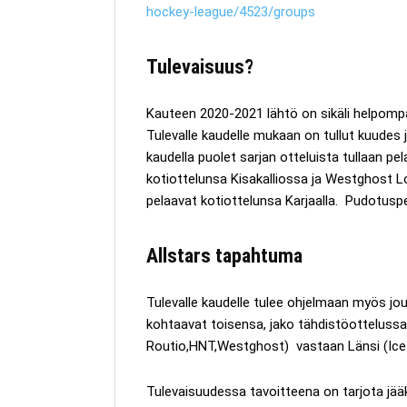
hockey-league/4523/groups
Tulevaisuus?
Kauteen 2020-2021 lähtö on sikäli helpompa
Tulevalle kaudelle mukaan on tullut kuudes 
kaudella puolet sarjan otteluista tullaan p
kotiottelunsa Kisakalliossa ja Westghost L
pelaavat kotiottelunsa Karjaalla. Pudotuspel
Allstars tapahtuma
Tulevalle kaudelle tulee ohjelmaan myös jo
kohtaavat toisensa, jako tähdistöottelussa 
Routio,HNT,Westghost) vastaan Länsi (Ic
Tulevaisuudessa tavoitteena on tarjota jääk