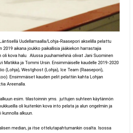
 Läntisellä Uudellamaalla/Lohja-Raasepori akselilla pelattu
 2019 aikana joukko paikallisia jääkiekon harrastajia
oli kova halu. Alussa puuhamiehinä olivat Jani Suominen
, Ari Matikka ja Tommi Ursin. Ensimmäiselle kaudelle 2019-2020
utio (Lohja), Westghost (Lohja), Ice Team (Raasepori),
oo). Ensimmäiset kauden pelit pelattiin kahta Lohjan
tia Areenalla.
a alkuun esim. tilastoinnin yms. juttujen suhteen käytännön
 joukkueilla oli kuitenkin kova into pelata ja alun ongelmiin ja
i kunnolla alkuun.
lisen median, ja itse ottelutapahtumankin osalta. Isossa