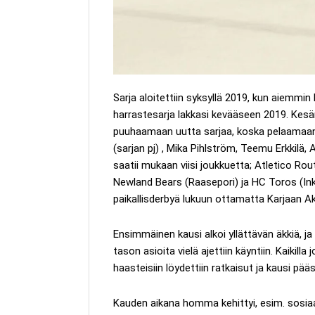
Sarja aloitettiin syksyllä 2019, kun aiemmin
harrastesarja lakkasi kevääseen 2019. Kesän
puuhaamaan uutta sarjaa, koska pelaamaan 
(sarjan pj) , Mika Pihlström, Teemu Erkkilä
saatii mukaan viisi joukkuetta; Atletico Ro
Newland Bears (Raasepori) ja HC Toros (Ink
paikallisderbyä lukuun ottamatta Karjaan Ak
Ensimmäinen kausi alkoi yllättävän äkkiä, j
tason asioita vielä ajettiin käyntiin. Kaikilla
haasteisiin löydettiin ratkaisut ja kausi pääs
Kauden aikana homma kehittyi, esim. sosiaa