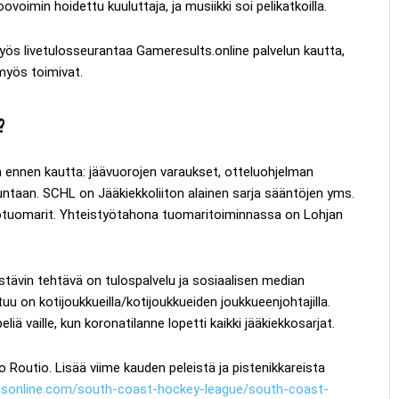
ovoimin hoidettu kuuluttaja, ja musiikki soi pelikatkoilla.
 myös livetulosseurantaa Gameresults.online palvelun kautta,
 myös toimivat.
?
n ennen kautta: jäävuorojen varaukset, otteluohjelman
untaan. SCHL on Jääkiekkoliiton alainen sarja sääntöjen yms.
erotuomarit. Yhteistyötahona tuomaritoiminnassa on Lohjan
istävin tehtävä on tulospalvelu ja sosiaalisen median
tuu on kotijoukkueilla/kotijoukkueiden joukkueenjohtajilla.
eliä vaille, kun koronatilanne lopetti kaikki jääkiekkosarjat.
 Routio. Lisää viime kauden peleistä ja pistenikkareista
tsonline.com/south-coast-hockey-league/south-coast-