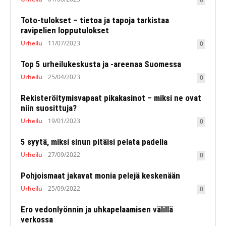
Toto-tulokset – tietoa ja tapoja tarkistaa
ravipelien lopputulokset
Urheilu
11/07/2023
0
Top 5 urheilukeskusta ja -areenaa Suomessa
Urheilu
25/04/2023
0
Rekisteröitymisvapaat pikakasinot – miksi ne ovat
niin suosittuja?
Urheilu
19/01/2023
0
5 syytä, miksi sinun pitäisi pelata padelia
Urheilu
27/09/2022
0
Pohjoismaat jakavat monia pelejä keskenään
Urheilu
25/09/2022
0
Ero vedonlyönnin ja uhkapelaamisen välillä
verkossa