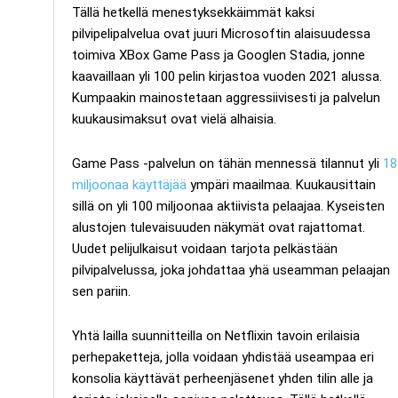
Tällä hetkellä menestyksekkäimmät kaksi
pilvipelipalvelua ovat juuri Microsoftin alaisuudessa
toimiva XBox Game Pass ja Googlen Stadia, jonne
kaavaillaan yli 100 pelin kirjastoa vuoden 2021 alussa.
Kumpaakin mainostetaan aggressiivisesti ja palvelun
kuukausimaksut ovat vielä alhaisia.
Game Pass -palvelun on tähän mennessä tilannut yli
18
miljoonaa käyttäjää
ympäri maailmaa. Kuukausittain
sillä on yli 100 miljoonaa aktiivista pelaajaa. Kyseisten
alustojen tulevaisuuden näkymät ovat rajattomat.
Uudet pelijulkaisut voidaan tarjota pelkästään
pilvipalvelussa, joka johdattaa yhä useamman pelaajan
sen pariin.
Yhtä lailla suunnitteilla on Netflixin tavoin erilaisia
perhepaketteja, jolla voidaan yhdistää useampaa eri
konsolia käyttävät perheenjäsenet yhden tilin alle ja