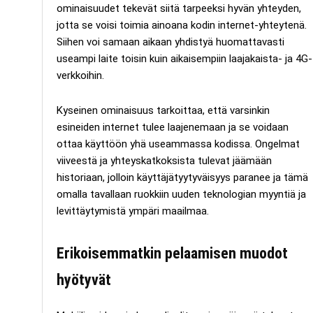
ominaisuudet tekevät siitä tarpeeksi hyvän yhteyden,
jotta se voisi toimia ainoana kodin internet-yhteytenä.
Siihen voi samaan aikaan yhdistyä huomattavasti
useampi laite toisin kuin aikaisempiin laajakaista- ja 4G-
verkkoihin.
Kyseinen ominaisuus tarkoittaa, että varsinkin
esineiden internet tulee laajenemaan ja se voidaan
ottaa käyttöön yhä useammassa kodissa. Ongelmat
viiveestä ja yhteyskatkoksista tulevat jäämään
historiaan, jolloin käyttäjätyytyväisyys paranee ja tämä
omalla tavallaan ruokkiin uuden teknologian myyntiä ja
levittäytymistä ympäri maailmaa.
Erikoisemmatkin pelaamisen muodot
hyötyvät