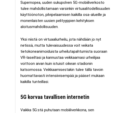
Supernopea, uuden sukupolven 5G-mobiiliverkosto
tulee mahdollistamaan varsinkin virtuaalitodellisuuden
käyttöönoton, pilvipelaamisen kaikilla osa-alueille ja
monenlaisten uusien pelityyppien kehityksen
aloitusmahdollisuuden.
Yksi niistä on virtuaaliurheilu, jota nähdään jo nyt
netissä, mutta tulevaisuudessa voit veikata
tietokoneanimoiduista urheilutapahtumista suoraan
VR-laseiltasi ja kannustaa veikkaamasi urheilijaa
voittoon aivan kuin istuisit oikean stadionin
katsomossa. Veikkaamisestakin tulee tällä tavoin
huomattavasti intensiivisempää ja pääset mukaan
kaikilla tunteillasi.
5G korvaa tavallisen internetin
Vaikka 5G:stä puhutaan mobiiliverkkona, sen