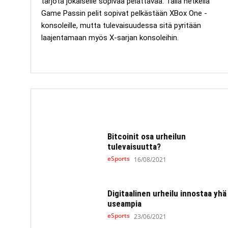
tarjota jokaiselle sopivaa pelattavaa. Tällä hetkellä
Game Passin pelit sopivat pelkästään XBox One -
konsoleille, mutta tulevaisuudessa sitä pyritään
laajentamaan myös X-sarjan konsoleihin.
Bitcoinit osa urheilun
tulevaisuutta?
eSports
16/08/2021
Digitaalinen urheilu innostaa yhä
useampia
eSports
23/06/2021