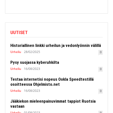
UUTISET
Historiallinen linkki urheilun ja vedonlyönnin välillä
Urheilu
28/02/2025
0
Pysy suojassa kyberuhkilta
Urheilu
16/08/2023
0
Testaa internetisi nopeus Ookla Speedtestillä
osoitteessa Ohjelmisto.net
Urheilu
16/08/2023
0
Jääkiekon mieleenpainuvimmat tappiot Ruotsia
vastaan
Urheilu
01/08/2023
0