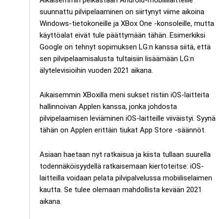
suunnattu pilvipelaaminen on siirtynyt viime aikoina
Windows-tietokoneille ja XBox One -konsoleille, mutta
käyttöalat eivät tule päättymään tähän. Esimerkiksi
Google on tehnyt sopimuksen LG:n kanssa siitä, että
sen pilvipelaamisalusta tultaisiin lisäämään LG:n
älytelevisioihin vuoden 2021 aikana.
Aikaisemmin XBoxilla meni sukset ristiin iOS-laitteita
hallinnoivan Applen kanssa, jonka johdosta
pilvipelaamisen leviäminen iOS-laitteille viiväistyi. Syynä
tähän on Applen erittäin tiukat App Store -säännöt.
Asiaan haetaan nyt ratkaisua ja kiista tullaan suurella
todennäköisyydellä ratkaisemaan kiertoteitse: iOS-
laitteilla voidaan pelata pilvipalvelussa mobiiliselaimen
kautta. Se tulee olemaan mahdollista kevään 2021
aikana.