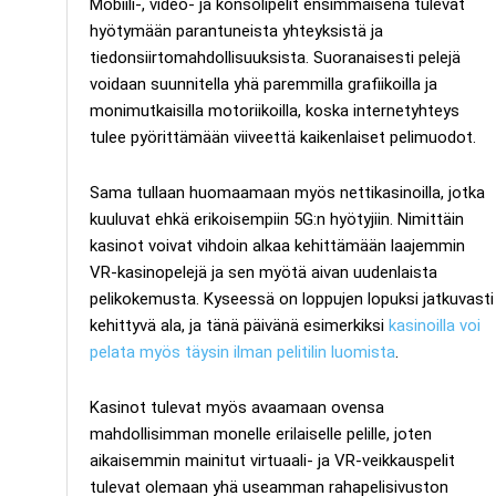
Mobiili-, video- ja konsolipelit ensimmäisenä tulevat
hyötymään parantuneista yhteyksistä ja
tiedonsiirtomahdollisuuksista. Suoranaisesti pelejä
voidaan suunnitella yhä paremmilla grafiikoilla ja
monimutkaisilla motoriikoilla, koska internetyhteys
tulee pyörittämään viiveettä kaikenlaiset pelimuodot.
Sama tullaan huomaamaan myös nettikasinoilla, jotka
kuuluvat ehkä erikoisempiin 5G:n hyötyjiin. Nimittäin
kasinot voivat vihdoin alkaa kehittämään laajemmin
VR-kasinopelejä ja sen myötä aivan uudenlaista
pelikokemusta. Kyseessä on loppujen lopuksi jatkuvasti
kehittyvä ala, ja tänä päivänä esimerkiksi
kasinoilla voi
pelata myös täysin ilman pelitilin luomista
.
Kasinot tulevat myös avaamaan ovensa
mahdollisimman monelle erilaiselle pelille, joten
aikaisemmin mainitut virtuaali- ja VR-veikkauspelit
tulevat olemaan yhä useamman rahapelisivuston