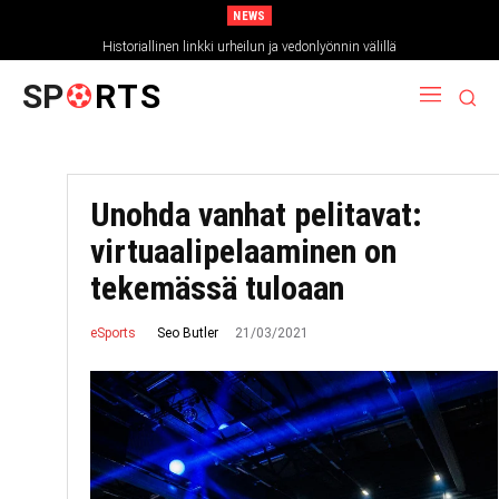
NEWS
Historiallinen linkki urheilun ja vedonlyönnin välillä
SP
RTS
Unohda vanhat pelitavat:
virtuaalipelaaminen on
tekemässä tuloaan
21/03/2021
Seo Butler
eSports