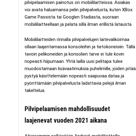
pilvipelaamisen painotus on mobiililaitteissa. Asiakas
voi avata haluamansa pelin pilvipalvelusta, kuten XBox
Game Passista tai Googlen Stadiasta, suoraan
mobiililaitteellaan ja pelata sillä ilman erillistä latausta.
Mobiililaitteiden rinnalla pilvipalvelujen laitevalikoimaa
ollaan laajentamassa konsoleihin ja tietokoneisiin. Tällä
tavoin pelikoneiden ja konsolien tarve ei tule kovin
nopeasti hiipumaan. Yhtä lailla uusi pelitapa tulee
muodostamaan lisävaatimuksia puhelimille, joiden pitää
pystyä käsittelemään nopeasti saapuvaa dataa ja
pyörittämään pilvipalvelusta ladattavia pelejä ilman
takeltelua.
Pilvipelaamisen mahdollisuudet
laajenevat vuoden 2021 aikana
Aikaisemmin pelkästään Android-mobiililaitteille