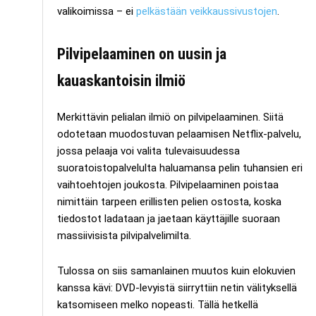
valikoimissa – ei
pelkästään veikkaussivustojen
.
Pilvipelaaminen on uusin ja
kauaskantoisin ilmiö
Merkittävin pelialan ilmiö on pilvipelaaminen. Siitä
odotetaan muodostuvan pelaamisen Netflix-palvelu,
jossa pelaaja voi valita tulevaisuudessa
suoratoistopalvelulta haluamansa pelin tuhansien eri
vaihtoehtojen joukosta. Pilvipelaaminen poistaa
nimittäin tarpeen erillisten pelien ostosta, koska
tiedostot ladataan ja jaetaan käyttäjille suoraan
massiivisista pilvipalvelimilta.
Tulossa on siis samanlainen muutos kuin elokuvien
kanssa kävi: DVD-levyistä siirryttiin netin välityksellä
katsomiseen melko nopeasti. Tällä hetkellä