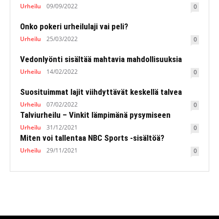
Urheilu
09/09/2022
0
Onko pokeri urheilulaji vai peli?
Urheilu
25/03/2022
0
Vedonlyönti sisältää mahtavia mahdollisuuksia
Urheilu
14/02/2022
0
Suosituimmat lajit viihdyttävät keskellä talvea
Urheilu
07/02/2022
0
Talviurheilu – Vinkit lämpimänä pysymiseen
Urheilu
31/12/2021
0
Miten voi tallentaa NBC Sports -sisältöä?
Urheilu
29/11/2021
0