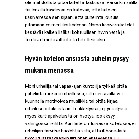
ole mahdollista pitää laitetta taskussa. Varsinkin salilla
tai lenkillä käydessä on kätevää, että laite on
käsivarressa sen sijaan, että puhelinta joutuisi
pitämään esimerkiksi kädessä. Nämä käsivarsikotelot
kestävät kaiken lisäksi kohtuullisen hyvin vettä ja
tuntuvat mukavalta iholla hikoillessakin.
Hyvän kotelon ansiosta puhelin pysyy
mukana menossa
Moni urheilija tai vapaa-ajan kuntoilija tykkää pitää
puhelinta mukana urheillessa, sillä sen avulla voi
kuunnella motivoivaa musiikkia tai pitää kirjaa
urheilusuorituksistaan. Lenkkeilyssä ja pyöräilyssä
myös karttapalveluista on hyötyä, jos eksyy
vahingossa reitiltä. Kun laite on turvassa kotelossa, ei
urheilijan tarvitse huolehtia siitä, että iPhone-laite
rikkoutuisi raskaankin liikunnan yhteydessä. Oli