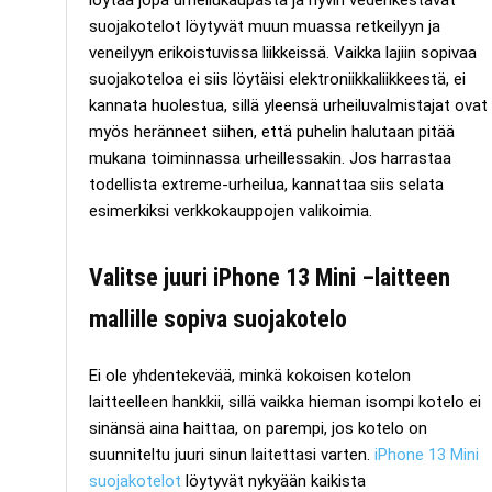
suojakotelot löytyvät muun muassa retkeilyyn ja
veneilyyn erikoistuvissa liikkeissä. Vaikka lajiin sopivaa
suojakoteloa ei siis löytäisi elektroniikkaliikkeestä, ei
kannata huolestua, sillä yleensä urheiluvalmistajat ovat
myös heränneet siihen, että puhelin halutaan pitää
mukana toiminnassa urheillessakin. Jos harrastaa
todellista extreme-urheilua, kannattaa siis selata
esimerkiksi verkkokauppojen valikoimia.
Valitse juuri iPhone 13 Mini –laitteen
mallille sopiva suojakotelo
Ei ole yhdentekevää, minkä kokoisen kotelon
laitteelleen hankkii, sillä vaikka hieman isompi kotelo ei
sinänsä aina haittaa, on parempi, jos kotelo on
suunniteltu juuri sinun laitettasi varten.
iPhone 13 Mini
suojakotelot
löytyvät nykyään kaikista