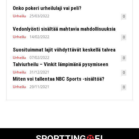
Onko pokeri urheilulaji vai peli?
Urheilu
25/03/2022
0
Vedonlyönti sisältää mahtavia mahdollisuuksia
Urheilu
14/02/2022
0
Suosituimmat lajit viihdyttävät keskellä talvea
Urheilu
07/02/2022
0
Talviurheilu – Vinkit lämpimänä pysymiseen
Urheilu
31/12/2021
0
Miten voi tallentaa NBC Sports -sisältöä?
Urheilu
29/11/2021
0
SPORTTING
FI