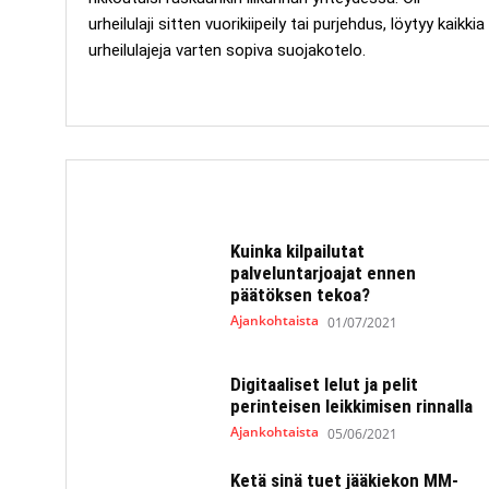
urheilulaji sitten vuorikiipeily tai purjehdus, löytyy kaikkia
urheilulajeja varten sopiva suojakotelo.
Kuinka kilpailutat
palveluntarjoajat ennen
päätöksen tekoa?
Ajankohtaista
01/07/2021
Digitaaliset lelut ja pelit
perinteisen leikkimisen rinnalla
Ajankohtaista
05/06/2021
Ketä sinä tuet jääkiekon MM-