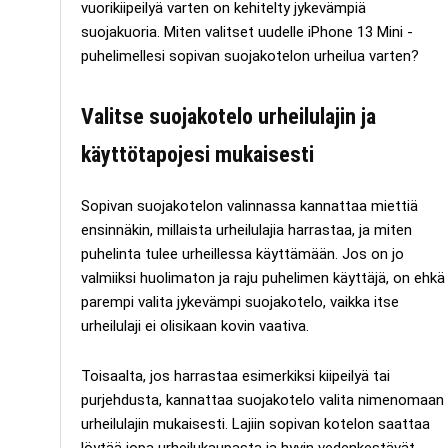
vuorikiipeilyä varten on kehitelty jykevämpiä
suojakuoria. Miten valitset uudelle iPhone 13 Mini -
puhelimellesi sopivan suojakotelon urheilua varten?
Valitse suojakotelo urheilulajin ja
käyttötapojesi mukaisesti
Sopivan suojakotelon valinnassa kannattaa miettiä
ensinnäkin, millaista urheilulajia harrastaa, ja miten
puhelinta tulee urheillessa käyttämään. Jos on jo
valmiiksi huolimaton ja raju puhelimen käyttäjä, on ehkä
parempi valita jykevämpi suojakotelo, vaikka itse
urheilulaji ei olisikaan kovin vaativa.
Toisaalta, jos harrastaa esimerkiksi kiipeilyä tai
purjehdusta, kannattaa suojakotelo valita nimenomaan
urheilulajin mukaisesti. Lajiin sopivan kotelon saattaa
löytää jopa urheilukaupasta ja hyvin vedenkestävät