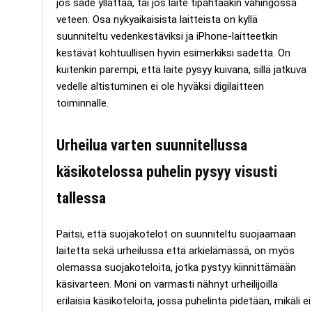
jos sade yllättää, tai jos laite tipahtaakin vahingossa
veteen. Osa nykyaikaisista laitteista on kyllä
suunniteltu vedenkestäviksi ja iPhone-laitteetkin
kestävät kohtuullisen hyvin esimerkiksi sadetta. On
kuitenkin parempi, että laite pysyy kuivana, sillä jatkuva
vedelle altistuminen ei ole hyväksi digilaitteen
toiminnalle.
Urheilua varten suunnitellussa
käsikotelossa puhelin pysyy visusti
tallessa
Paitsi, että suojakotelot on suunniteltu suojaamaan
laitetta sekä urheilussa että arkielämässä, on myös
olemassa suojakoteloita, jotka pystyy kiinnittämään
käsivarteen. Moni on varmasti nähnyt urheilijoilla
erilaisia käsikoteloita, jossa puhelinta pidetään, mikäli ei