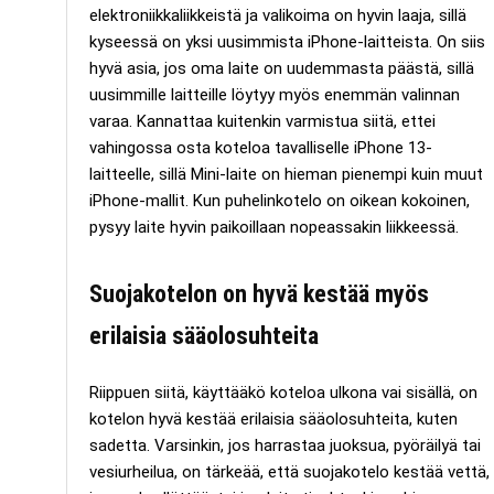
elektroniikkaliikkeistä ja valikoima on hyvin laaja, sillä
kyseessä on yksi uusimmista iPhone-laitteista. On siis
hyvä asia, jos oma laite on uudemmasta päästä, sillä
uusimmille laitteille löytyy myös enemmän valinnan
varaa. Kannattaa kuitenkin varmistua siitä, ettei
vahingossa osta koteloa tavalliselle iPhone 13-
laitteelle, sillä Mini-laite on hieman pienempi kuin muut
iPhone-mallit. Kun puhelinkotelo on oikean kokoinen,
pysyy laite hyvin paikoillaan nopeassakin liikkeessä.
Suojakotelon on hyvä kestää myös
erilaisia sääolosuhteita
Riippuen siitä, käyttääkö koteloa ulkona vai sisällä, on
kotelon hyvä kestää erilaisia sääolosuhteita, kuten
sadetta. Varsinkin, jos harrastaa juoksua, pyöräilyä tai
vesiurheilua, on tärkeää, että suojakotelo kestää vettä,