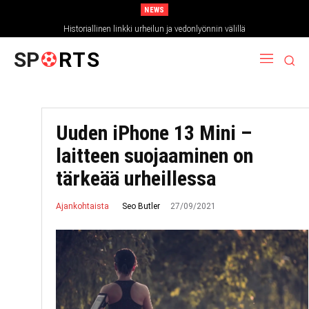
NEWS
Historiallinen linkki urheilun ja vedonlyönnin välillä
SP
RTS
Uuden iPhone 13 Mini –
laitteen suojaaminen on
tärkeää urheillessa
27/09/2021
Seo Butler
Ajankohtaista