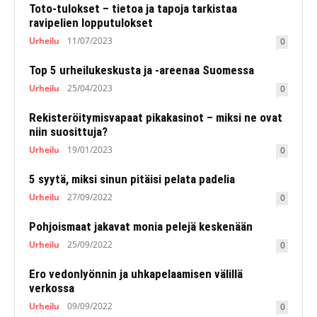
Toto-tulokset – tietoa ja tapoja tarkistaa
ravipelien lopputulokset
Urheilu
11/07/2023
0
Top 5 urheilukeskusta ja -areenaa Suomessa
Urheilu
25/04/2023
0
Rekisteröitymisvapaat pikakasinot – miksi ne ovat
niin suosittuja?
Urheilu
19/01/2023
0
5 syytä, miksi sinun pitäisi pelata padelia
Urheilu
27/09/2022
0
Pohjoismaat jakavat monia pelejä keskenään
Urheilu
25/09/2022
0
Ero vedonlyönnin ja uhkapelaamisen välillä
verkossa
Urheilu
09/09/2022
0