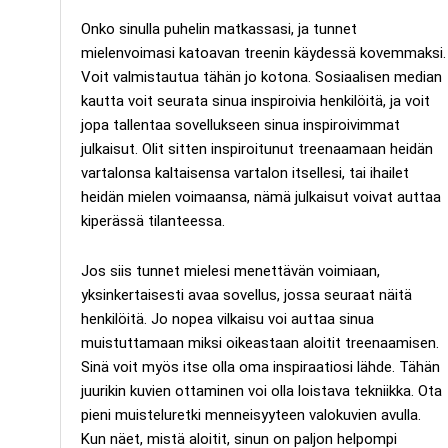
Onko sinulla puhelin matkassasi, ja tunnet
mielenvoimasi katoavan treenin käydessä kovemmaksi.
Voit valmistautua tähän jo kotona. Sosiaalisen median
kautta voit seurata sinua inspiroivia henkilöitä, ja voit
jopa tallentaa sovellukseen sinua inspiroivimmat
julkaisut. Olit sitten inspiroitunut treenaamaan heidän
vartalonsa kaltaisensa vartalon itsellesi, tai ihailet
heidän mielen voimaansa, nämä julkaisut voivat auttaa
kiperässä tilanteessa.
Jos siis tunnet mielesi menettävän voimiaan,
yksinkertaisesti avaa sovellus, jossa seuraat näitä
henkilöitä. Jo nopea vilkaisu voi auttaa sinua
muistuttamaan miksi oikeastaan aloitit treenaamisen.
Sinä voit myös itse olla oma inspiraatiosi lähde. Tähän
juurikin kuvien ottaminen voi olla loistava tekniikka. Ota
pieni muisteluretki menneisyyteen valokuvien avulla.
Kun näet, mistä aloitit, sinun on paljon helpompi