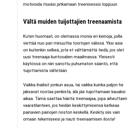
motivoida itseäsi jatkamaan treenisessio loppuun.
Vältä muiden tuijottajien treenaamista
Kuten huomaat, on olemassa monia eri keinoja, joilla
viettää nuo pari minuuttia toistojen välissä. Yksi asia
on kuitenkin selkeä, jota et välttämättä tiedä, jos olet
uusi treenaaja kuntosalien maailmassa. Yleisesti
käytössä on niin sanottu puhumaton sääntö, että
tuijottamista vältetään.
Vaikka ihailisit jonkun asua, tai vaikka kuinka paljon he
jaksavat nostaa penkistä, älä jää tuijottamaan kauaksi
aikaa. Tämä saattaa häiritä treenaajaa, jopa aiheuttaen
vaaratilanteen, jos heidän keskittymisensä katkeaa
painavien painojen noston keskellä. Keskity siis vain
omaan tekemiseesi ja nauti treenaamisen ilosta!