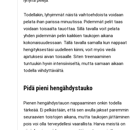
lyhyitä pelejä.
Todellakin, lyhyimmät näistä vaihtoehdoista voidaan
pelata ihan parissa minuutissa. Pidemmät pelit taas
voidaan toisaalta tauottaa. Sillä tavalla voit pelata
yhden pidemmän pelin kaikkien taukojen aikana
kokonaisuudessaan. Tällä tavalla samalla kun nappaat
hengityksestäsi uudelleen kiinni, voit myös viedä
ajatuksesi aivan toisaalle. Siten treenaaminen
tuntuukin hyvin intensiiviseltä, mutta samaan aikaan
todella viihdyttävältä.
Pidä pieni hengähdystauko
Pienen hengähdystauon nappaaminen onkin todella
tärkeää. Ei pelkästään, että sen avulla jaksat paremmin
seuraavien toistojen aikana, mutta taukojen jättäminen
pois voi olla terveydellesi vaarallista. Harva meistä on