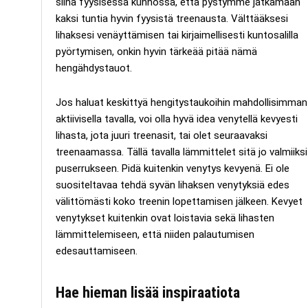
siinä fyysisessä kunnossa, että pystymme jatkamaan
kaksi tuntia hyvin fyysistä treenausta. Välttääksesi
lihaksesi venäyttämisen tai kirjaimellisesti kuntosalilla
pyörtymisen, onkin hyvin tärkeää pitää nämä
hengähdystauot.
Jos haluat keskittyä hengitystaukoihin mahdollisimman
aktiivisella tavalla, voi olla hyvä idea venytellä kevyesti
lihasta, jota juuri treenasit, tai olet seuraavaksi
treenaamassa. Tällä tavalla lämmittelet sitä jo valmiiksi
puserrukseen. Pidä kuitenkin venytys kevyenä. Ei ole
suositeltavaa tehdä syvän lihaksen venytyksiä edes
välittömästi koko treenin lopettamisen jälkeen. Kevyet
venytykset kuitenkin ovat loistavia sekä lihasten
lämmittelemiseen, että niiden palautumisen
edesauttamiseen.
Hae hieman lisää inspiraatiota