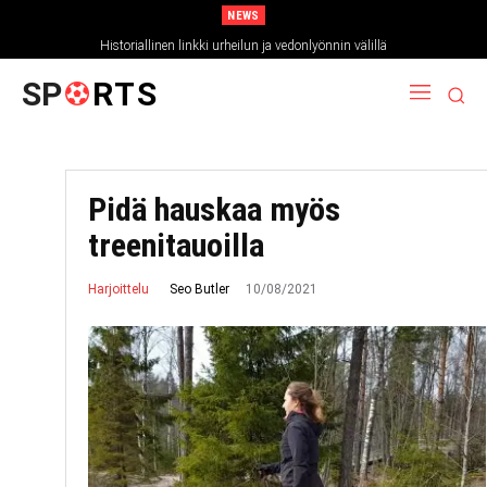
NEWS
Historiallinen linkki urheilun ja vedonlyönnin välillä
SP
RTS
Pidä hauskaa myös
treenitauoilla
10/08/2021
Seo Butler
Harjoittelu