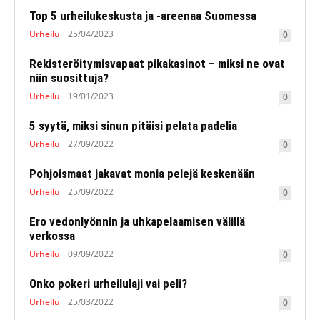
Top 5 urheilukeskusta ja -areenaa Suomessa
Urheilu
25/04/2023
0
Rekisteröitymisvapaat pikakasinot – miksi ne ovat
niin suosittuja?
Urheilu
19/01/2023
0
5 syytä, miksi sinun pitäisi pelata padelia
Urheilu
27/09/2022
0
Pohjoismaat jakavat monia pelejä keskenään
Urheilu
25/09/2022
0
Ero vedonlyönnin ja uhkapelaamisen välillä
verkossa
Urheilu
09/09/2022
0
Onko pokeri urheilulaji vai peli?
Urheilu
25/03/2022
0