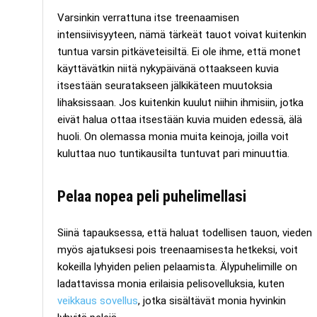
Varsinkin verrattuna itse treenaamisen
intensiivisyyteen, nämä tärkeät tauot voivat kuitenkin
tuntua varsin pitkäveteisiltä. Ei ole ihme, että monet
käyttävätkin niitä nykypäivänä ottaakseen kuvia
itsestään seuratakseen jälkikäteen muutoksia
lihaksissaan. Jos kuitenkin kuulut niihin ihmisiin, jotka
eivät halua ottaa itsestään kuvia muiden edessä, älä
huoli. On olemassa monia muita keinoja, joilla voit
kuluttaa nuo tuntikausilta tuntuvat pari minuuttia.
Pelaa nopea peli puhelimellasi
Siinä tapauksessa, että haluat todellisen tauon, vieden
myös ajatuksesi pois treenaamisesta hetkeksi, voit
kokeilla lyhyiden pelien pelaamista. Älypuhelimille on
ladattavissa monia erilaisia pelisovelluksia, kuten
veikkaus sovellus
, jotka sisältävät monia hyvinkin