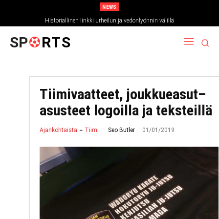
NEWS
Historiallinen linkki urheilun ja vedonlyönnin välillä
SP
RTS
Tiimivaatteet, joukkueasut–
asusteet logoilla ja teksteillä
01/01/2019
Seo Butler
Ajankohtaista
Tiimi