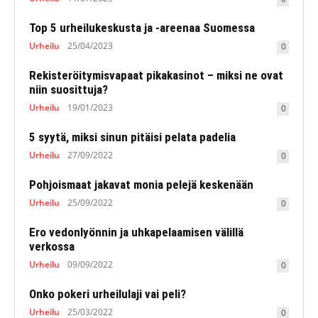
Top 5 urheilukeskusta ja -areenaa Suomessa
Urheilu
25/04/2023
0
Rekisteröitymisvapaat pikakasinot – miksi ne ovat
niin suosittuja?
Urheilu
19/01/2023
0
5 syytä, miksi sinun pitäisi pelata padelia
Urheilu
27/09/2022
0
Pohjoismaat jakavat monia pelejä keskenään
Urheilu
25/09/2022
0
Ero vedonlyönnin ja uhkapelaamisen välillä
verkossa
Urheilu
09/09/2022
0
Onko pokeri urheilulaji vai peli?
Urheilu
25/03/2022
0