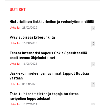
UUTISET
Historiallinen linkki urheilun ja vedonlyönnin välillä
Urheilu
28/02/2025
0
Pysy suojassa kyberuhkilta
Urheilu
16/08/2023
0
Testaa internetisi nopeus Ookla Speedtestillä
osoitteessa Ohjelmisto.net
Urheilu
16/08/2023
0
Jääkiekon mieleenpainuvimmat tappiot Ruotsia
vastaan
Urheilu
01/08/2023
0
Toto-tulokset – tietoa ja tapoja tarkistaa
ravipelien lopputulokset
Urheilu
11/07/2023
0