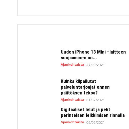
Uuden iPhone 13 Mini –laitteen
suojaaminen on...
Ajankohtaista
27/09/2021
Kuinka kilpailutat
palveluntarjoajat ennen
päätöksen tekoa?
Ajankohtaista
01/07/2021
Digitaaliset lelut ja pelit
perinteisen leikkimisen rinnalla
Ajankohtaista
05/06/2021