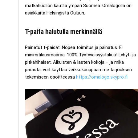
matkahuollon kautta ympäri Suomea. Omalogolla on
asiakkaita Helsingistä Ouluun.
T-paita halutulla merkinnällä
Painetut t-paidat. Nopea toimitus ja painatus. Ei
minimitilausmäärää. 100% Tyytyväisyystakuu! Lyhyt- ja
pitkähihaiset. Aikuisten & lasten kokoja – ja mikä
parasta, voit käyttää verkkokauppaamme tarjouksen
tekemiseen osoitteessa
https://omalogo.skypro.fi