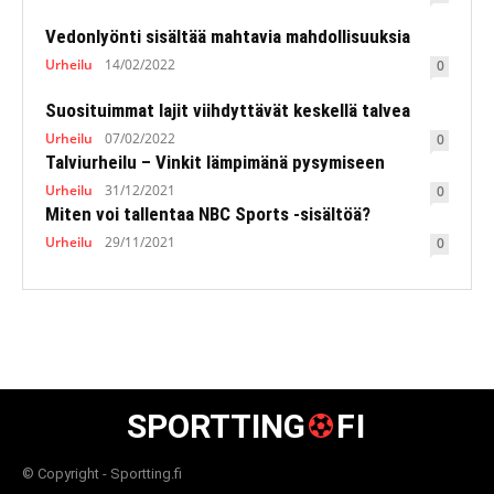
Vedonlyönti sisältää mahtavia mahdollisuuksia
Urheilu
14/02/2022
0
Suosituimmat lajit viihdyttävät keskellä talvea
Urheilu
07/02/2022
0
Talviurheilu – Vinkit lämpimänä pysymiseen
Urheilu
31/12/2021
0
Miten voi tallentaa NBC Sports -sisältöä?
Urheilu
29/11/2021
0
SPORTTING
FI
© Copyright - Sportting.fi