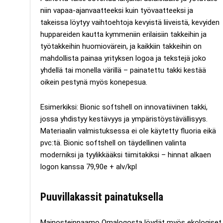
niin vapaa-ajanvaatteeksi kuin työvaatteeksi ja
takeissa löytyy vaihtoehtoja kevyistä liiveistä, kevyiden
huppareiden kautta kymmeniin erilaisiin takkeihin ja
työtakkeihin huomiovärein, ja kaikkiin takkeihin on
mahdollista painaa yrityksen logoa ja tekstejä joko
yhdellä tai monella värillä – painatettu takki kestää
oikein pestynä myös konepesua.
Esimerkiksi: Bionic softshell on innovatiivinen takki,
jossa yhdistyy kestävyys ja ympäristöystävällisyys.
Materiaalin valmistuksessa ei ole käytetty fluoria eikä
pvc:tä. Bionic softshell on täydellinen valinta
moderniksi ja tyylikkääksi tiimitakiksi – hinnat alkaen
logon kanssa 79,90e + alv/kpl
Puuvillakassit painatuksella
Mainosteippaamo Omalogosta löydät myös ekologiset