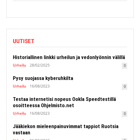
UUTISET
Historiallinen linkki urheilun ja vedonlyönnin välillä
Urheilu
28/02/2025
0
Pysy suojassa kyberuhkilta
Urheilu
16/08/2023
0
Testaa internetisi nopeus Ookla Speedtestillä
osoitteessa Ohjelmisto.net
Urheilu
16/08/2023
0
Jääkiekon mieleenpainuvimmat tappiot Ruotsia
vastaan