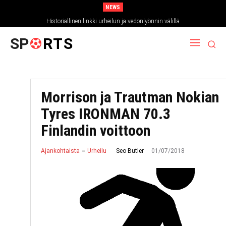
NEWS
Historiallinen linkki urheilun ja vedonlyönnin välillä
SP
RTS
Morrison ja Trautman Nokian
Tyres IRONMAN 70.3
Finlandin voittoon
01/07/2018
Seo Butler
Ajankohtaista
Urheilu