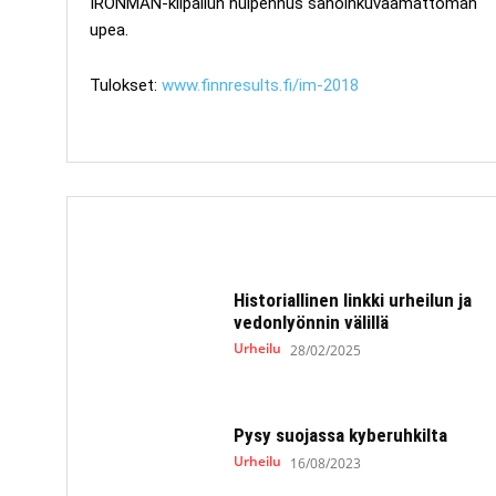
IRONMAN-kilpailun huipennus sanoinkuvaamattoman
upea.
Tulokset:
www.finnresults.fi/im-2018
Historiallinen linkki urheilun ja
vedonlyönnin välillä
Urheilu
28/02/2025
Pysy suojassa kyberuhkilta
Urheilu
16/08/2023