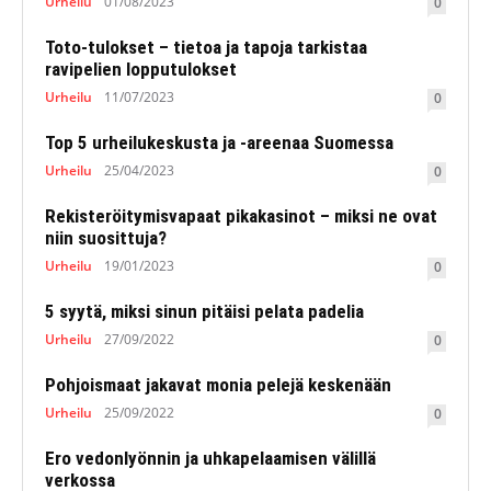
Urheilu
01/08/2023
0
Toto-tulokset – tietoa ja tapoja tarkistaa
ravipelien lopputulokset
Urheilu
11/07/2023
0
Top 5 urheilukeskusta ja -areenaa Suomessa
Urheilu
25/04/2023
0
Rekisteröitymisvapaat pikakasinot – miksi ne ovat
niin suosittuja?
Urheilu
19/01/2023
0
5 syytä, miksi sinun pitäisi pelata padelia
Urheilu
27/09/2022
0
Pohjoismaat jakavat monia pelejä keskenään
Urheilu
25/09/2022
0
Ero vedonlyönnin ja uhkapelaamisen välillä
verkossa