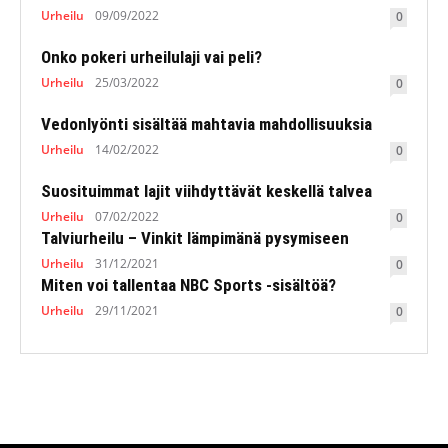
Urheilu
09/09/2022
0
Onko pokeri urheilulaji vai peli?
Urheilu
25/03/2022
0
Vedonlyönti sisältää mahtavia mahdollisuuksia
Urheilu
14/02/2022
0
Suosituimmat lajit viihdyttävät keskellä talvea
Urheilu
07/02/2022
0
Talviurheilu – Vinkit lämpimänä pysymiseen
Urheilu
31/12/2021
0
Miten voi tallentaa NBC Sports -sisältöä?
Urheilu
29/11/2021
0