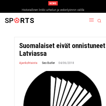
NEWS
Historiallinen linkki urheilun ja vedonlyönnin välillä
SP
RTS
Suomalaiset eivät onnistuneet
Latviassa
04/06/2018
Seo Butler
Ajankohtaista