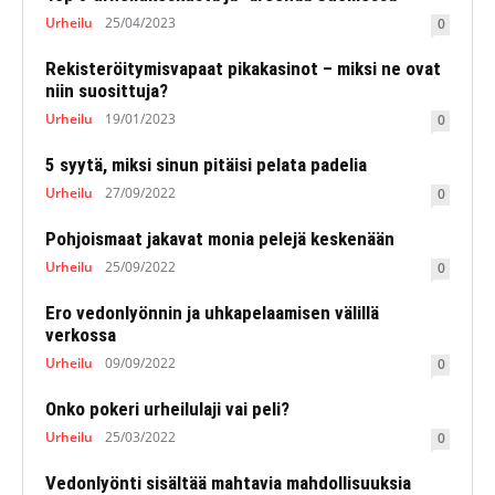
Urheilu
25/04/2023
0
Rekisteröitymisvapaat pikakasinot – miksi ne ovat
niin suosittuja?
Urheilu
19/01/2023
0
5 syytä, miksi sinun pitäisi pelata padelia
Urheilu
27/09/2022
0
Pohjoismaat jakavat monia pelejä keskenään
Urheilu
25/09/2022
0
Ero vedonlyönnin ja uhkapelaamisen välillä
verkossa
Urheilu
09/09/2022
0
Onko pokeri urheilulaji vai peli?
Urheilu
25/03/2022
0
Vedonlyönti sisältää mahtavia mahdollisuuksia