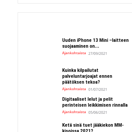
Uuden iPhone 13 Mini –laitteen
suojaaminen on...
Ajankohtaista
27/09/2021
Kuinka kilpailutat
palveluntarjoajat ennen
päätöksen tekoa?
Ajankohtaista
01/07/2021
Digitaaliset lelut ja pelit
perinteisen leikkimisen rinnalla
Ajankohtaista
05/06/2021
Ketä sinä tuet jääkiekon MM-
kisoissa 2021?