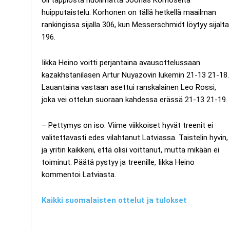
huipputaistelu. Korhonen on tällä hetkellä maailman
rankingissa sijalla 306, kun Messerschmidt löytyy sijalta
196.
Iikka Heino voitti perjantaina avausottelussaan
kazakhstanilasen Artur Nuyazovin lukemin 21-13 21-18.
Lauantaina vastaan asettui ranskalainen Leo Rossi,
joka vei ottelun suoraan kahdessa erässä 21-13 21-19.
– Pettymys on iso. Viime viikkoiset hyvät treenit ei
valitettavasti edes vilahtanut Latviassa. Taistelin hyvin,
ja yritin kaikkeni, että olisi voittanut, mutta mikään ei
toiminut. Päätä pystyy ja treenille, Iikka Heino
kommentoi Latviasta.
Kaikki suomalaisten ottelut ja tulokset