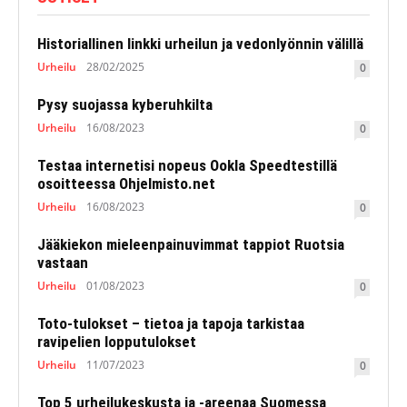
Historiallinen linkki urheilun ja vedonlyönnin välillä
Urheilu
28/02/2025
0
Pysy suojassa kyberuhkilta
Urheilu
16/08/2023
0
Testaa internetisi nopeus Ookla Speedtestillä
osoitteessa Ohjelmisto.net
Urheilu
16/08/2023
0
Jääkiekon mieleenpainuvimmat tappiot Ruotsia
vastaan
Urheilu
01/08/2023
0
Toto-tulokset – tietoa ja tapoja tarkistaa
ravipelien lopputulokset
Urheilu
11/07/2023
0
Top 5 urheilukeskusta ja -areenaa Suomessa