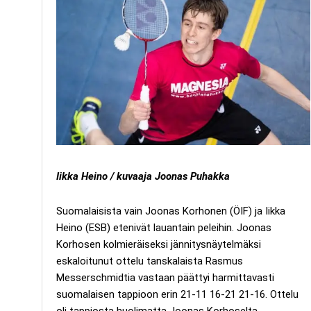
Iikka Heino / kuvaaja Joonas Puhakka
Suomalaisista vain Joonas Korhonen (ÖIF) ja Iikka
Heino (ESB) etenivät lauantain peleihin. Joonas
Korhosen kolmieräiseksi jännitysnäytelmäksi
eskaloitunut ottelu tanskalaista Rasmus
Messerschmidtia vastaan päättyi harmittavasti
suomalaisen tappioon erin 21-11 16-21 21-16. Ottelu
oli tappiosta huolimatta Joonas Korhoselta