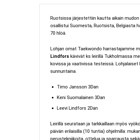
Ruotsissa järjestettiin kautta aikain mudon
osallistui Suomesta, Ruotsista, Belgiasta h
70 hlöä.
Lohjan omat Taekwondo harrastajamme m
Lindfors
kävivät ks leirillä Tukholmassa me
kovissa ja vaativissa testeissä. Lohjalaiset
sunnuntaina.
Timo Jansson 3Dan
Keni Suomalainen 3Dan
Leevi Lindfors 2Dan
Leirillä seurataan ja tarkkaillaan myös vyökoke
päivän erilaisilla (10 tuntia) ohjelmilla: muka
perustekniikoita, ottelua ja sparrausta sekä