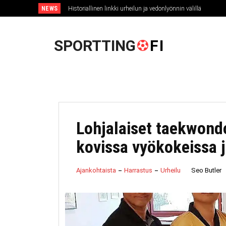
NEWS
Historiallinen linkki urheilun ja vedonlyönnin välillä
U
SPORTTING
FI
Lohjalaiset taekwond
kovissa vyökokeissa j
Seo Butler
Ajankohtaista
Harrastus
Urheilu