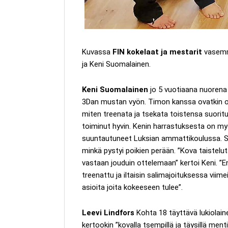
Kuvassa
FIN kokelaat ja mestarit
vasemma
ja Keni Suomalainen.
Keni Suomalainen
jo 5 vuotiaana nuorena
3Dan mustan vyön. Timon kanssa ovatkin ol
miten treenata ja tsekata toistensa suorituk
toiminut hyvin. Kenin harrastuksesta on myö
suuntautuneet Luksian ammattikoulussa. Su
minkä pystyi poikien perään. ”Kova taisteluta
vastaan jouduin ottelemaan” kertoi Keni. ”En
treenattu ja iltaisin salimajoituksessa viime
asioita joita kokeeseen tulee”.
Leevi Lindfors
Kohta 18 täyttävä lukiolai
kertookin ”kovalla tsempillä ja täysillä ment