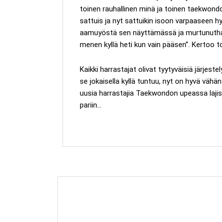
toinen rauhallinen minä ja toinen taekwondo
sattuis ja nyt sattuikin isoon varpaaseen 
aamuyöstä sen näyttämässä ja murtunuthan 
menen kyllä heti kun vain pääsen”. Kertoo 
Kaikki harrastajat olivat tyytyväisiä järjeste
se jokaisella kyllä tuntuu, nyt on hyvä vähä
uusia harrastajia Taekwondon upeassa lajissa
pariin…