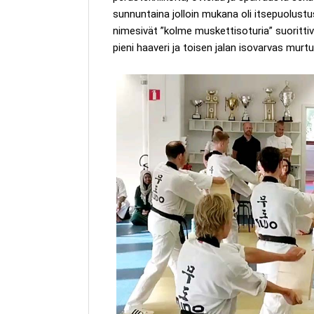
sunnuntaina jolloin mukana oli itsepuolus
nimesivät ”kolme muskettisoturia” suorittiv
pieni haaveri ja toisen jalan isovarvas murtui