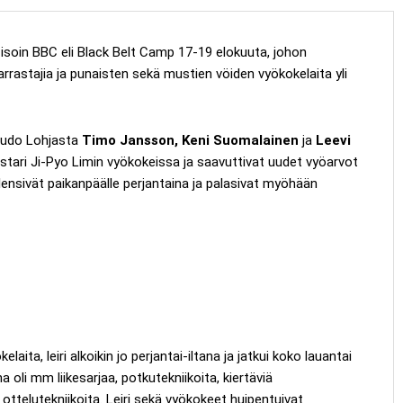
 isoin BBC eli Black Belt Camp 17-19 elokuuta, johon
arrastajia ja punaisten sekä mustien vöiden vyökokelaita yli
udo Lohjasta
Timo Jansson, Keni Suomalainen
ja
Leevi
stari Ji-Pyo Limin vyökokeissa ja saavuttivat uudet vyöarvot
 lensivät paikanpäälle perjantaina ja palasivat myöhään
laita, leiri alkoikin jo perjantai-iltana ja jatkui koko lauantai
na oli mm liikesarjaa, potkutekniikoita, kiertäviä
 ottelutekniikoita. Leiri sekä vyökokeet huipentuivat