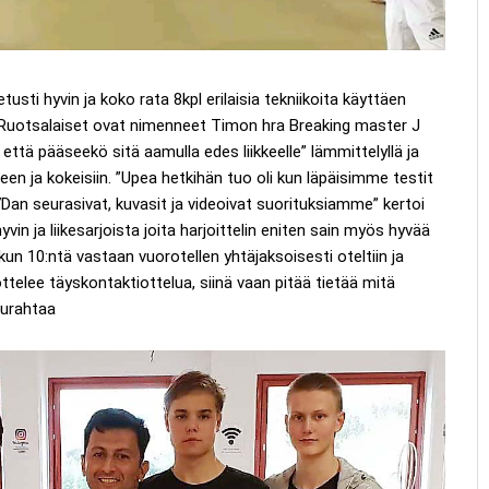
sti hyvin ja koko rata 8kpl erilaisia tekniikoita käyttäen
ti. Ruotsalaiset ovat nimenneet Timon hra Breaking master J
 että pääseekö sitä aamulla edes liikkeelle” lämmittelyllä ja
een ja kokeisiin. ”Upea hetkihän tuo oli kun läpäisimme testit
Dan seurasivat, kuvasit ja videoivat suorituksiamme” kertoi
in ja liikesarjoista joita harjoittelin eniten sain myös hyvää
 kun 10:ntä vastaan vuorotellen yhtäjaksoisesti oteltiin ja
ttelee täyskontaktiottelua, siinä vaan pitää tietää mitä
aurahtaa