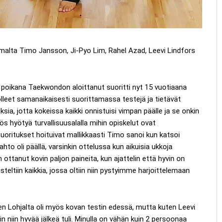
lta Timo Jansson, Ji-Pyo Lim, Rahel Azad, Leevi Lindfors
 poikana Taekwondon aloittanut suoritti nyt 15 vuotiaana
leet samanaikaisesti suorittamassa testejä ja tietävät
sia, jotta kokeissa kaikki onnistuisi vimpan päälle ja se onkin
s hyötyä turvallisuusalalla mihin opiskelut ovat
oritukset hoituivat mallikkaasti Timo sanoi kun katsoi
hto oli päällä, varsinkin ottelussa kun aikuisia ukkoja
 ottanut kovin paljon paineita, kun ajattelin että hyvin on
isteltiin kaikkia, jossa oltiin niin pystyimme harjoittelemaan
nen Lohjalta oli myös kovan testin edessä, mutta kuten Leevi
iin niin hyvää jälkeä tuli. Minulla on vähän kuin 2 persoonaa