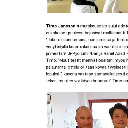
Timo Janssonin
murskausosio sujui odotetu
erikokoiset puulevyt hajosivat mallikkaas
”Jalat oli sunnuntaina ihan jumissa ja tuntui
venyttelyillä kumminkin saatiin vauhtia mieh
ja mestarit Ji-Pyo Lim 7Dan ja Rahel Azad 7
Timo. ”Muut testit menivät osaltani myös hyv
palautetta, ottelu oli taas kovaa fyysisesti
lopuksi 3 kaveria vastaan samanaikaisesti o
tekee, muuten voi käydä huonosti” Timo n