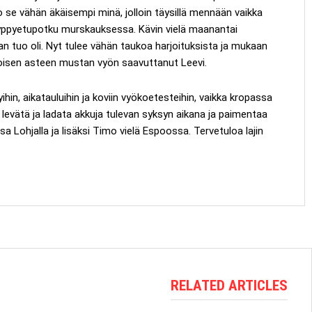
 se vähän äkäisempi minä, jolloin täysillä mennään vaikka
hyppyetupotku murskauksessa. Kävin vielä maanantai
tuo oli. Nyt tulee vähän taukoa harjoituksista ja mukaan
toisen asteen mustan vyön saavuttanut Leevi.
lyihin, aikatauluihin ja koviin vyökoetesteihin, vaikka kropassa
n levätä ja ladata akkuja tulevan syksyn aikana ja paimentaa
 Lohjalla ja lisäksi Timo vielä Espoossa. Tervetuloa lajin
RELATED ARTICLES