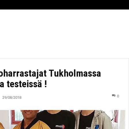
RHEILU
AJANKOHTAISTA
ESPORTS
TIIMI
oharrastajat Tukholmassa
a testeissä !
0
29/08/2018