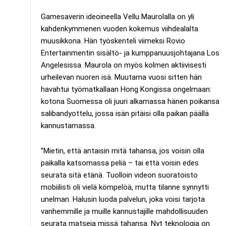
Gamesaverin ideoineella Vellu Maurolalla on yli
kahdenkymmenen vuoden kokemus viihdealalta
muusikkona. Hän työskenteli viimeksi Rovio
Entertainmentin sisältö- ja kumppanuusjohtajana Los
Angelesissa. Maurola on myös kolmen aktiivisesti
urheilevan nuoren isä. Muutama vuosi sitten hän
havahtui työmatkallaan Hong Kongissa ongelmaan:
kotona Suomessa oli juuri alkamassa hänen poikansa
salibandyottelu, jossa isän pitäisi olla paikan päällä
kannustamassa.
”Mietin, että antaisin mitä tahansa, jos voisin olla
paikalla katsomassa peliä – tai että voisin edes
seurata sitä etänä. Tuolloin videon suoratoisto
mobiilisti oli vielä kömpelöä, mutta tilanne synnytti
unelman. Halusin luoda palvelun, joka voisi tarjota
vanhemmille ja muille kannustajille mahdollisuuden
seurata matseja missä tahansa. Nyt teknologia on