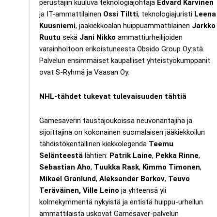
perustajiin kuuluva teknologiajohtaja
Edvard Karvinen
ja IT-ammattilainen
Ossi Tiltti
, teknologiajuristi
Leena
Kuusniemi
, jääkiekkoalan huippuammattilainen
Jarkko
Ruutu
sekä
Jani Nikko
ammattiurheilijoiden
varainhoitoon erikoistuneesta Obsido Group Oy:stä.
Palvelun ensimmäiset kaupalliset yhteistyökumppanit
ovat S-Ryhmä ja Vaasan Oy.
NHL-tähdet tukevat tulevaisuuden tähtiä
Gamesaverin taustajoukoissa neuvonantajina ja
sijoittajina on kokonainen suomalaisen jääkiekkoilun
tähdistökentällinen kiekkolegenda
Teemu
Selänteestä
lähtien:
Patrik Laine
,
Pekka Rinne
,
Sebastian Aho
,
Tuukka Rask
,
Kimmo Timonen
,
Mikael Granlund
,
Aleksander Barkov
,
Teuvo
Teräväinen, Ville Leino
ja yhteensä yli
kolmekymmentä nykyistä ja entistä huippu-urheilun
ammattilaista uskovat Gamesaver-palvelun