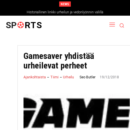
NEWS
Historiallinen linkki urheilun ja vedonlyönnin välillä
SP
RTS
Gamesaver yhdistää
urheilevat perheet
19/12/2018
Seo Butler
Ajankohtaista
Tiimi
Urheilu