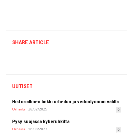
SHARE ARTICLE
UUTISET
Historiallinen linkki urheilun ja vedonlyönnin välillä
Urheilu
28/02/2025
0
Pysy suojassa kyberuhkilta
Urheilu
16/08/2023
0