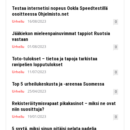
Testaa internetisi nopeus Ookla Speedtestillä
osoitteessa Ohjelmisto.net
Urheilu
16/08/2023
0
Jääkiekon mieleenpainuvimmat tappiot Ruotsia
vastaan
Urheilu
01/08/2023
0
Toto-tulokset – tietoa ja tapoja tarkistaa
ravipelien lopputulokset
Urheilu
11/07/2023
0
Top 5 urheilukeskusta ja -areenaa Suomessa
Urheilu
25/04/2023
0
Rekisteröitymisvapaat pikakasinot – miksi ne ovat
niin suosittuja?
Urheilu
19/01/2023
0
5 syytä, miksi sinun pitäisi pelata padelia