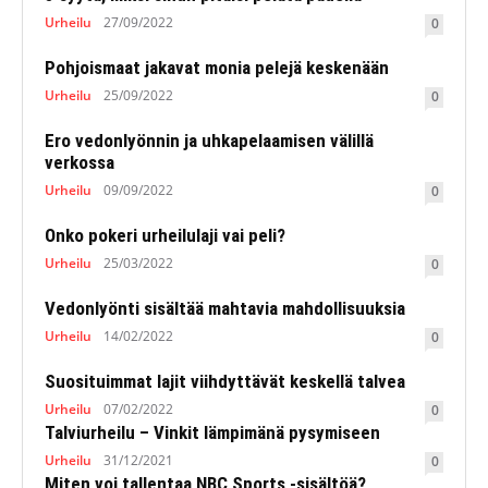
Urheilu
27/09/2022
0
Pohjoismaat jakavat monia pelejä keskenään
Urheilu
25/09/2022
0
Ero vedonlyönnin ja uhkapelaamisen välillä
verkossa
Urheilu
09/09/2022
0
Onko pokeri urheilulaji vai peli?
Urheilu
25/03/2022
0
Vedonlyönti sisältää mahtavia mahdollisuuksia
Urheilu
14/02/2022
0
Suosituimmat lajit viihdyttävät keskellä talvea
Urheilu
07/02/2022
0
Talviurheilu – Vinkit lämpimänä pysymiseen
Urheilu
31/12/2021
0
Miten voi tallentaa NBC Sports -sisältöä?