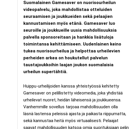
Suomalainen Gamesaver on nuorisourheilun
videopalvelu, joka mahdollistaa otteluiden
seuraamisen ja joukkueiden sekä pelaajien
kannustamisen myös etänä. Gamesaver luo
seuroille ja joukkueille uusia mahdollisuuksia
palvella sponsoreitaan ja hankkia lisätuloja
toimintansa kehittämiseen. Uudenlainen keino
tukea nuorisourheilua ja helpottaa urheilevien
perheiden arkea on houkutellut palvelun
taustajoukkoihin laajan joukon suomalaisia
urheilun supertähtiä.
Huippu-urheilijoiden kanssa yhteistyössä kehitetty
Gamesaver on pelillistetty videomedia, joka yhdistää
urheilevat nuoret, heidän läheisensä ja joukkueensa.
Vanhemmille sovellus tarjoaa mahdollisuuden olla
läsnä lastensa peleissä ajasta ja paikasta riippumatta,
sekä kannustaa heitä myös virtuaalisesti. Pelaajat
saavat mahdollisuuden katsoa omia suorituksiaan pelin