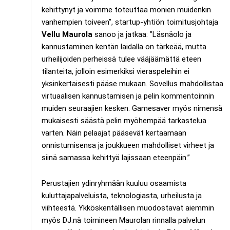
kehittynyt ja voimme toteuttaa monien muidenkin
vanhempien toiveen”, startup-yhtiön toimitusjohtaja
Vellu Maurola
sanoo ja jatkaa: ”Läsnäolo ja
kannustaminen kentän laidalla on tärkeää, mutta
urheilijoiden perheissä tulee vääjäämättä eteen
tilanteita, jolloin esimerkiksi vieraspeleihin ei
yksinkertaisesti pääse mukaan. Sovellus mahdollistaa
virtuaalisen kannustamisen ja pelin kommentoinnin
muiden seuraajien kesken. Gamesaver myös nimensä
mukaisesti säästä pelin myöhempää tarkastelua
varten. Näin pelaajat pääsevät kertaamaan
onnistumisensa ja joukkueen mahdolliset virheet ja
siinä samassa kehittyä lajissaan eteenpäin.”
Perustajien ydinryhmään kuuluu osaamista
kuluttajapalveluista, teknologiasta, urheilusta ja
viihteestä. Ykköskentällisen muodostavat aiemmin
myös DJ:nä toimineen Maurolan rinnalla palvelun