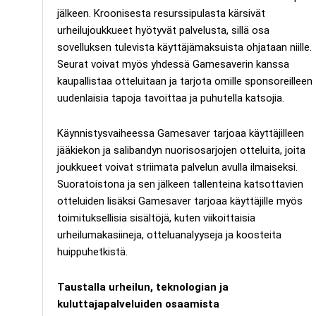
jälkeen. Kroonisesta resurssipulasta kärsivät
urheilujoukkueet hyötyvät palvelusta, sillä osa
sovelluksen tulevista käyttäjämaksuista ohjataan niille.
Seurat voivat myös yhdessä Gamesaverin kanssa
kaupallistaa otteluitaan ja tarjota omille sponsoreilleen
uudenlaisia tapoja tavoittaa ja puhutella katsojia.
Käynnistysvaiheessa Gamesaver tarjoaa käyttäjilleen
jääkiekon ja salibandyn nuorisosarjojen otteluita, joita
joukkueet voivat striimata palvelun avulla ilmaiseksi.
Suoratoistona ja sen jälkeen tallenteina katsottavien
otteluiden lisäksi Gamesaver tarjoaa käyttäjille myös
toimituksellisia sisältöjä, kuten viikoittaisia
urheilumakasiineja, otteluanalyyseja ja koosteita
huippuhetkistä.
Taustalla urheilun, teknologian ja
kuluttajapalveluiden osaamista