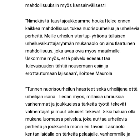
mahdollisuuksiin myös kansainvälisesti.
”Nimekästä taustajoukkoamme houkuttelee ennen
kaikkea mahdollisuus tukea nuorisourheilua ja urheilevia
perheitä. Meille urheilun startup-yhtiönä tällaisen
urheiluvaikuttajaryhmän mukanaolo on ainutlaatuinen
mahdollisuus, joka avaa ovia myös maailmalle.
Uskomme myös, että palvelu edesauttaa
tulevaisuuden tähtiä nousemaan esiin ja
erottautumaan lajissaan”, iloitsee Maurola.
”Tunnen nuorisourheilun haasteet sekä urheilijana että
urheilijan isänä. Tiedän myös, millaisia uhrauksia
vanhemmat ja joukkueissa tärkeää työtä tekevät
valmentajat ja muut aikuiset tekevät. Siksi haluan olla
mukana luomassa palvelua, joka auttaa urheilevia
perheitä ja joukkueita monin eri tavoin. Läsnäolo
kentän laidalla on tärkeää pelaajalle, vanhemmille ja