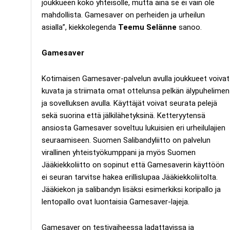
joukkueen koko yhteisölle, mutta aina se ei vain ole
mahdollista. Gamesaver on perheiden ja urheilun
asialla”, kiekkolegenda
Teemu Selänne
sanoo.
Gamesaver
Kotimaisen Gamesaver-palvelun avulla joukkueet voivat
kuvata ja striimata omat ottelunsa pelkän älypuhelimen
ja sovelluksen avulla. Käyttäjät voivat seurata pelejä
sekä suorina että jälkilähetyksinä. Ketteryytensä
ansiosta Gamesaver soveltuu lukuisien eri urheilulajien
seuraamiseen. Suomen Salibandyliitto on palvelun
virallinen yhteistyökumppani ja myös Suomen
Jääkiekkoliitto on sopinut että Gamesaverin käyttöön
ei seuran tarvitse hakea erillislupaa Jääkiekkoliitolta.
Jääkiekon ja salibandyn lisäksi esimerkiksi koripallo ja
lentopallo ovat luontaisia Gamesaver-lajeja.
Gamesaver on testivaiheessa ladattavissa ja