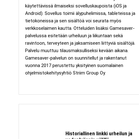
käytettävissä ilmaiseksi sovelluskaupoista (iOS ja
Android). Sovellus toimii älypuhelimissa, tableteissa ja
tietokoneissa ja sen sisältöä voi seurata myös
verkkoselaimen kautta. Otteluiden lisäksi Gamesaver-
palvelussa esitetään urheiluun ja liikuntaan sekä
ravintoon, terveyteen ja jaksamiseen liittyviä sisältöjä.
Palvelu muuttuu tilausmaksulliseksi kevään aikana.
Gamesaver-palvelun on suunnitellut ja rakentanut
vuonna 2017 perustettu yksityinen suomalainen
ohjelmistokehitysyhtiö Striim Group Oy.
Historiallinen linkki urheilun ja