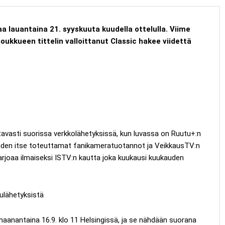
a lauantaina 21. syyskuuta kuudella ottelulla. Viime
ukkueen tittelin valloittanut Classic hakee viidettä
ttavasti suorissa verkkolähetyksissä, kun luvassa on Ruutu+:n
eiden itse toteuttamat fanikameratuotannot ja VeikkausTV:n
tarjoaa ilmaiseksi ISTV:n kautta joka kuukausi kuukauden
ulähetyksistä
 maanantaina 16.9. klo 11 Helsingissä, ja se nähdään suorana