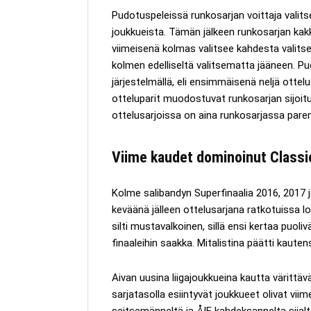
Pudotuspeleissä runkosarjan voittaja valitsee
joukkueista. Tämän jälkeen runkosarjan kakk
viimeisenä kolmas valitsee kahdesta valits
kolmen edelliseltä valitsematta jääneen. Puo
järjestelmällä, eli ensimmäisenä neljä ottelu
otteluparit muodostuvat runkosarjan sijoitu
ottelusarjoissa on aina runkosarjassa par
Viime kaudet dominoinut Classic
Kolme salibandyn Superfinaalia 2016, 2017 j
keväänä jälleen ottelusarjana ratkotuissa lo
silti mustavalkoinen, sillä ensi kertaa puoli
finaaleihin saakka. Mitalistina päätti kaute
Aivan uusina liigajoukkueina kautta värittäv
sarjatasolla esiintyvät joukkueet olivat viime
seitsemänneltä ja ÅIF kahdeksannelta sijalt