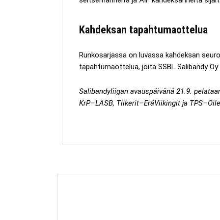
Kahdeksan tapahtumaottelua
Runkosarjassa on luvassa kahdeksan seuroj
tapahtumaottelua, joita SSBL Salibandy Oy 
Salibandyliigan avauspäivänä 21.9. pelata
KrP–LASB, Tiikerit–EräViikingit ja TPS–Oi