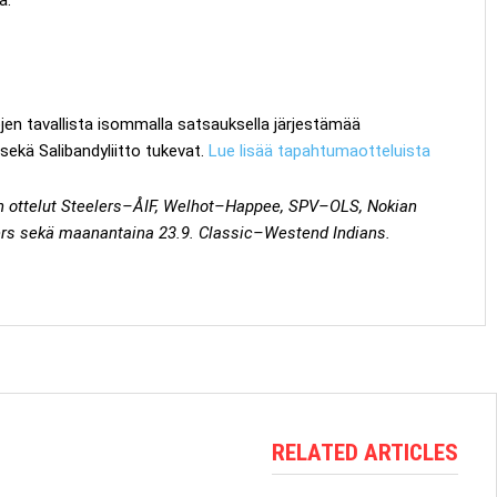
en tavallista isommalla satsauksella järjestämää
sekä Salibandyliitto tukevat.
Lue lisää tapahtumaotteluista
an ottelut Steelers–ÅIF, Welhot–Happee, SPV–OLS, Nokian
lers sekä maanantaina 23.9. Classic–Westend Indians.
RELATED ARTICLES