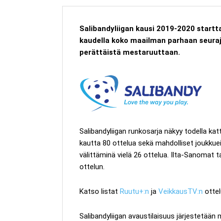
Salibandyliigan kausi 2019-2020 startta
kaudella koko maailman parhaan seurajo
perättäistä mestaruuttaan.
Salibandyliigan runkosarja näkyy todella ka
kautta 80 ottelua sekä mahdolliset joukku
välittäminä vielä 26 ottelua. Ilta-Sanomat 
ottelun.
Katso listat
Ruutu+:n
ja
VeikkausTV:n
ottel
Salibandyliigan avaustilaisuus järjestetään