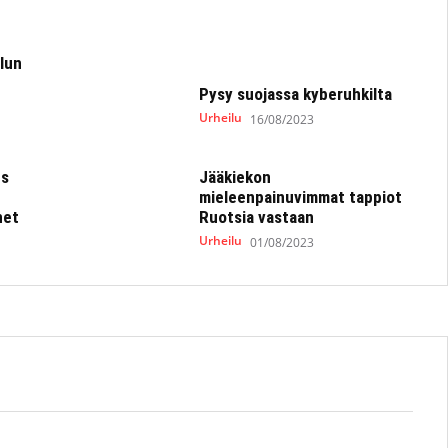
ilun
Pysy suojassa kyberuhkilta
Urheilu
16/08/2023
us
Jääkiekon
mieleenpainuvimmat tappiot
net
Ruotsia vastaan
Urheilu
01/08/2023