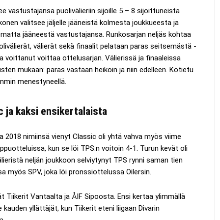
 vastustajansa puolivälieriin sijoille 5 – 8 sijoittuneista
onen valitsee jäljelle jääneistä kolmesta joukkueesta ja
ematta jääneestä vastustajansa. Runkosarjan neljäs kohtaa
livälierät, välierät sekä finaalit pelataan paras seitsemästä -
a voittanut voittaa ottelusarjan. Välierissä ja finaaleissa
sten mukaan: paras vastaan heikoin ja niin edelleen. Kotietu
emmin menestyneellä.
 ja kaksi ensikertalaista
a 2018 nimiinsä vienyt Classic oli yhtä vahva myös viime
ppuotteluissa, kun se löi TPS:n voitoin 4-1. Turun kevät oli
välieristä neljän joukkoon selviytynyt TPS rynni saman tien
nsa myös SPV, joka löi pronssiottelussa Oilersin.
ät Tiikerit Vantaalta ja ÅIF Sipoosta. Ensi kertaa ylimmällä
 kauden yllättäjät, kun Tiikerit eteni liigaan Divarin
a.