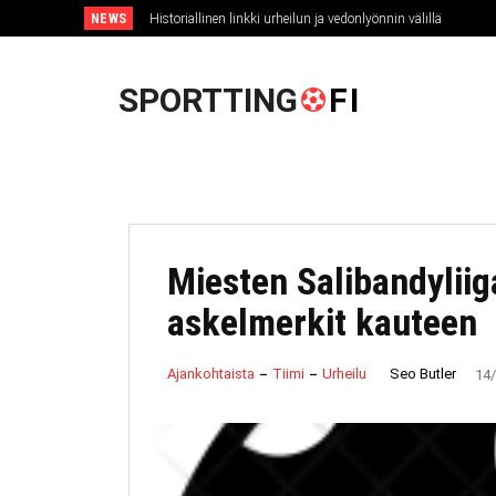
NEWS
Historiallinen linkki urheilun ja vedonlyönnin välillä
U
SPORTTING
FI
Miesten Salibandyliig
askelmerkit kauteen
Seo Butler
Ajankohtaista
Tiimi
Urheilu
14