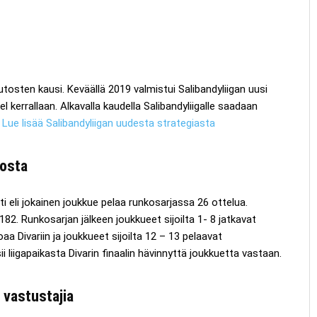
osten kausi. Keväällä 2019 valmistui Salibandyliigan uusi
 kerrallaan. Alkavalla kaudella Salibandyliigalle saadaan
.
Lue lisää Salibandyliigan uudesta strategiasta
rosta
 eli jokainen joukkue pelaa runkosarjassa 26 ottelua.
82. Runkosarjan jälkeen joukkueet sijoilta 1- 8 jatkavat
a Divariin ja joukkueet sijoilta 12 – 13 pelaavat
i liigapaikasta Divarin finaalin hävinnyttä joukkuetta vastaan.
 vastustajia