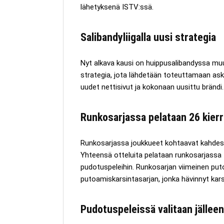
lähetyksenä ISTV:ssä.
Salibandyliigalla uusi strategia
Nyt alkava kausi on huippusalibandyssa muut
strategia, jota lähdetään toteuttamaan askel
uudet nettisivut ja kokonaan uusittu brändi
Runkosarjassa pelataan 26 kier
Runkosarjassa joukkueet kohtaavat kahdesti
Yhteensä otteluita pelataan runkosarjassa 1
pudotuspeleihin. Runkosarjan viimeinen putoa
putoamiskarsintasarjan, jonka hävinnyt karsi
Pudotuspeleissä valitaan jälleen