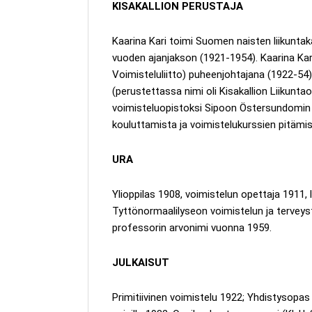
KISAKALLION PERUSTAJA
Kaarina Kari toimi Suomen naisten liikuntak
vuoden ajanjakson (1921-1954). Kaarina Kar
Voimisteluliitto) puheenjohtajana (1922-54) 
(perustettassa nimi oli Kisakallion Liikunt
voimisteluopistoksi Sipoon Östersundomin K
kouluttamista ja voimistelukurssien pitämis
URA
Ylioppilas 1908, voimistelun opettaja 1911, 
Tyttönormaalilyseon voimistelun ja terveyst
professorin arvonimi vuonna 1959.
JULKAISUT
Primitiivinen voimistelu 1922; Yhdistysopas 