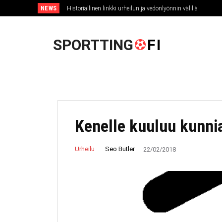
NEWS
Historiallinen linkki urheilun ja vedonlyönnin välillä
U
SPORTTING
FI
Kenelle kuuluu kunni
Seo Butler
Urheilu
22/02/2018