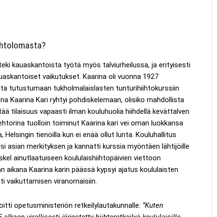
iihtolomasta?
teki kauaskantoista työtä myös talviurheilussa, ja erityisesti
 kauaskantoiset vaikutukset. Kaarina oli vuonna 1927
ta tutustumaan tukholmalaislasten tunturihiihtokurssiin
a Kaarina Kari ryhtyi pohdiskelemaan, olisiko mahdollista
stää tilaisuus vapaasti ilman kouluhuolia hiihdellä kevättalven
lehtorina tuolloin toiminut Kaarina kari vei oman luokkansa
Helsingin tienoilla kun ei enää ollut lunta. Kouluhallitus
i asian merkityksen ja kannatti kurssia myöntäen lähtijöille
askel ainutlaatuiseen koululaishiihtopäivien viettoon
aikana Kaarina karin päässä kypsyi ajatus koululaisten
itti vaikuttamisen viranomaisiin.
oitti opetusministeriön retkeilylautakunnalle:
”Kuten
lkaen virallisesti järjestetty hiihtoretkeilyä koululaisille.