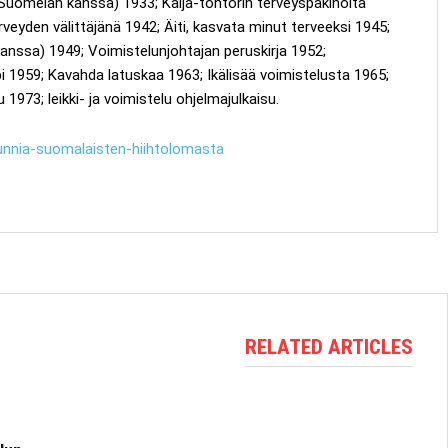
U. Suomelan kanssa) 1933; Kaija-tohtorin terveyspakinoita
erveyden välittäjänä 1942; Äiti, kasvata minut terveeksi 1945;
kanssa) 1949; Voimistelunjohtajan peruskirja 1952;
i 1959; Kavahda latuskaa 1963; Ikälisää voimistelusta 1965;
1973; leikki- ja voimistelu ohjelmajulkaisu.
-kunnia-suomalaisten-hiihtolomasta
RELATED ARTICLES