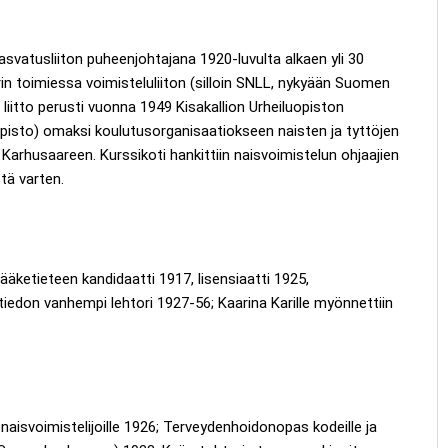
asvatusliiton puheenjohtajana 1920-luvulta alkaen yli 30
in toimiessa voimisteluliiton (silloin SNLL, nykyään Suomen
liitto perusti vuonna 1949 Kisakallion Urheiluopiston
aopisto) omaksi koulutusorganisaatiokseen naisten ja tyttöjen
arhusaareen. Kurssikoti hankittiin naisvoimistelun ohjaajien
tä varten.
lääketieteen kandidaatti 1917, lisensiaatti 1925,
iedon vanhempi lehtori 1927-56; Kaarina Karille myönnettiin
naisvoimistelijoille 1926; Terveydenhoidonopas kodeille ja