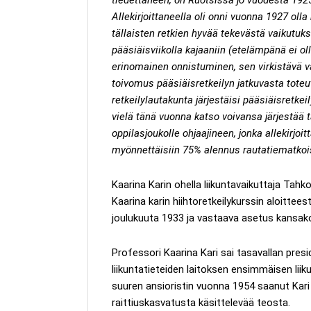
Allekirjoittaneella oli onni vuonna 1927 olla
tällaisten retkien hyvää tekevästä vaikutuks
pääsiäisviikolla kajaaniin (etelämpänä ei o
erinomainen onnistuminen, sen virkistävä vai
toivomus pääsiäisretkeilyn jatkuvasta toteu
retkeilylautakunta järjestäisi pääsiäisretke
vielä tänä vuonna katso voivansa järjestää tä
oppilasjoukolle ohjaajineen, jonka allekirjoit
myönnettäisiin 75% alennus rautatiematkoi
Kaarina Karin ohella liikuntavaikuttaja Tahk
Kaarina karin hiihtoretkeilykurssin aloittee
joulukuuta 1933 ja vastaava asetus kansako
Professori Kaarina Kari sai tasavallan pre
liikuntatieteiden laitoksen ensimmäisen lii
suuren ansioristin vuonna 1954 saanut Kari k
raittiuskasvatusta käsittelevää teosta.