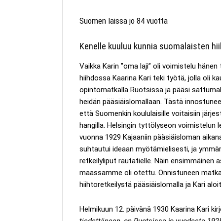
Suomen laissa jo 84 vuotta
Kenelle kuuluu kunnia suomalaisten h
Vaikka Karin ”oma laji” oli voimistelu hänen 
hiihdossa Kaarina Kari teki työtä, jolla oli
opintomatkalla Ruotsissa ja pääsi sattumal
heidän pääsiäislomallaan. Tästä innostuneen
että Suomenkin koululaisille voitaisiin järje
hangilla. Helsingin tyttölyseon voimistelun 
vuonna 1929 Kajaaniin pääsiäisloman aikana, 
suhtautui ideaan myötämielisesti, ja ymmärs
retkeilyliput rautatielle. Näin ensimmäinen 
maassamme oli otettu. Onnistuneen matkan 
hiihtoretkeilystä pääsiäislomalla ja Kari alo
Helmikuun 12. päivänä 1930 Kaarina Kari kirj
tiedettäneen, on Ruotsissa jo vuodesta 1925 a