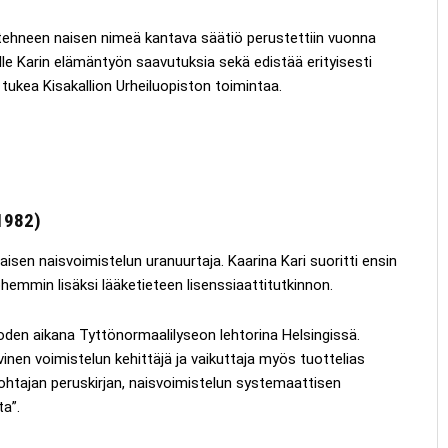
ehneen naisen nimeä kantava säätiö perustettiin vuonna
ville Karin elämäntyön saavutuksia sekä edistää erityisesti
 tukea Kisakallion Urheiluopiston toimintaa.
1982)
isen naisvoimistelun uranuurtaja. Kaarina Kari suoritti ensin
hemmin lisäksi lääketieteen lisenssiaattitutkinnon.
oden aikana Tyttönormaalilyseon lehtorina Helsingissä.
vinen voimistelun kehittäjä ja vaikuttaja myös tuottelias
lunjohtajan peruskirjan, naisvoimistelun systemaattisen
ta”.