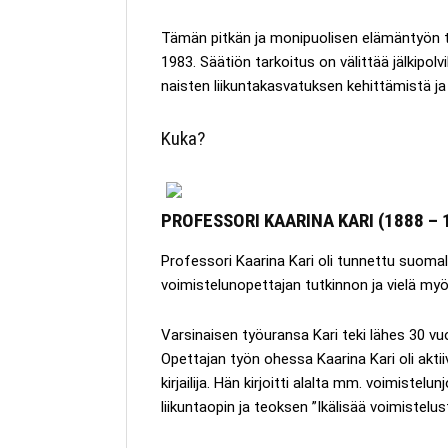
Tämän pitkän ja monipuolisen elämäntyön t
1983. Säätiön tarkoitus on välittää jälkipol
naisten liikuntakasvatuksen kehittämistä ja
Kuka?
PROFESSORI KAARINA KARI (1888 – 
Professori Kaarina Kari oli tunnettu suomala
voimistelunopettajan tutkinnon ja vielä myö
Varsinaisen työuransa Kari teki lähes 30 vu
Opettajan työn ohessa Kaarina Kari oli aktii
kirjailija. Hän kirjoitti alalta mm. voimiste
liikuntaopin ja teoksen ”Ikälisää voimistelus