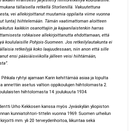
 mukana tällaisella retkellä Storlienillä. Vakuutettuna
esta, vei allekirjoittanut muutamia oppilaita viime vuonna
llut lunta) hiihtelemään. Tämän vaatimattoman aloitteen
kutus kaikkiin osanottajiin ja kajaanilaistenkin harras
ttamisesta rohkaisee allekirjoittanutta ehdottamaan, että
ilyä koululaisille Pohjois-Suomeen. Jos retkeilylautakunta ei
llaisia retkeilyjä koko laajuudessaan, niin anon että sille
tanut ensi pääsiäisviikolla jälleen veisi hiihtämään,
sta”.
o Pihkala ryhtyi ajamaan Karin kehittämää asiaa ja lopulta
sta annettiin asetus valtion oppikoulujen hiihtolomasta 2.
ululaisten hiihtolomasta 14. joulukuuta 1934.
sidentti Urho Kekkosen kanssa myös Jyväskylän yliopiston
kunnan kunniatohtori-tittelin vuonna 1969. Suomen urheilun
irjoitti mm. yli 20 terveydenhoitoa, liikuntaa sekä