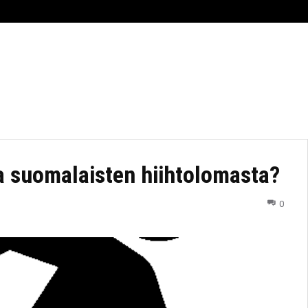
RHEILU
AJANKOHTAISTA
ESPORTS
TIIMI
a suomalaisten hiihtolomasta?
0