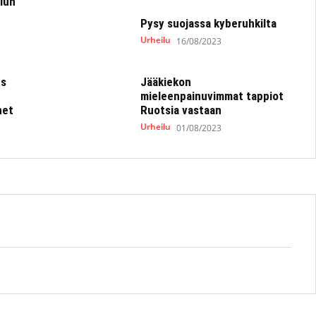
ilun
Pysy suojassa kyberuhkilta
Urheilu
16/08/2023
us
Jääkiekon
mieleenpainuvimmat tappiot
net
Ruotsia vastaan
Urheilu
01/08/2023