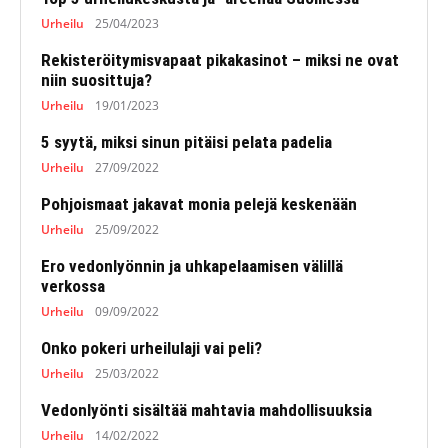
Urheilu
25/04/2023
Rekisteröitymisvapaat pikakasinot – miksi ne ovat
niin suosittuja?
Urheilu
19/01/2023
5 syytä, miksi sinun pitäisi pelata padelia
Urheilu
27/09/2022
Pohjoismaat jakavat monia pelejä keskenään
Urheilu
25/09/2022
Ero vedonlyönnin ja uhkapelaamisen välillä
verkossa
Urheilu
09/09/2022
Onko pokeri urheilulaji vai peli?
Urheilu
25/03/2022
Vedonlyönti sisältää mahtavia mahdollisuuksia
Urheilu
14/02/2022