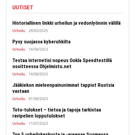
UUTISET
Historiallinen linkki urheilun ja vedonlyönnin välillä
Urheilu
28/02/2025
Pysy suojassa kyberuhkilta
Urheilu
16/08/2023
Testaa internetisi nopeus Ookla Speedtestillä
osoitteessa Ohjelmisto.net
Urheilu
16/08/2023
Jääkiekon mieleenpainuvimmat tappiot Ruotsia
vastaan
Urheilu
01/08/2023
Toto-tulokset – tietoa ja tapoja tarkistaa
ravipelien lopputulokset
Urheilu
11/07/2023
Top 5 urheilukeskusta ja -areenaa Suomessa