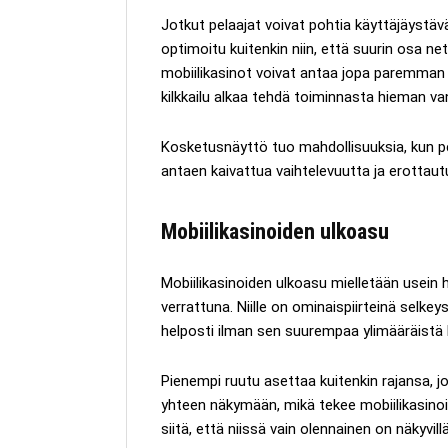
Jotkut pelaajat voivat pohtia käyttäjäystäväl
optimoitu kuitenkin niin, että suurin osa ne
mobiilikasinot voivat antaa jopa paremman 
kilkkailu alkaa tehdä toiminnasta hieman va
Kosketusnäyttö tuo mahdollisuuksia, kun pela
antaen kaivattua vaihtelevuutta ja erottautuv
Mobiilikasinoiden ulkoasu
Mobiilikasinoiden ulkoasu mielletään usein
verrattuna. Niille on ominaispiirteinä selke
helposti ilman sen suurempaa ylimääräistä 
Pienempi ruutu asettaa kuitenkin rajansa, jot
yhteen näkymään, mikä tekee mobiilikasinoi
siitä, että niissä vain olennainen on näkyvillä