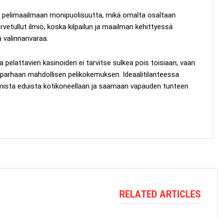
a pelimaailmaan monipuolisuutta, mikä omalta osaltaan
vetullut ilmiö, koska kilpailun ja maailman kehittyessä
a valinnanvaraa.
la pelattavien kasinoiden ei tarvitse sulkea pois toisiaan, vaan
parhaan mahdollisen pelikokemuksen. Ideaalitilanteessa
mista eduista kotikoneellaan ja saamaan vapauden tunteen
RELATED ARTICLES