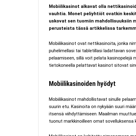
Mobiilikasinot alkavat olla nettikasino
vauhtia. Monet peliyhtiöt ovatkin keski
uskovat sen tuomiin mahdollisuuksiin 
perusteista tässä artikkelissa tarkemm
Mobiilikasinot ovat nettikasinoita, jonka ni
puhelimellasi tai tabletillasi ladattavan s
pelaamiseen, sillä voit pelata kasinopelejä m
tietokoneella pelattavat kasinot sitovat sin
Mobiilikasinoiden hyödyt
Mobiilikasinot mahdollistavat sinulle pela
suurin etu. Kasinoita on nykyään suuri mä
itsensä viihdyttämiseen. Maailman muuttu
tuonut markkinoilleen omat sovelluksensa 