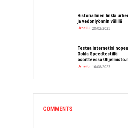
Historiallinen linkki urhe
ja vedonlyönnin välillä
Urheilu
28/02/2025
Testaa internetisi nope
Ookla Speedtestillä
osoitteessa Ohjelmisto.
Urheilu
16/08/2023
COMMENTS