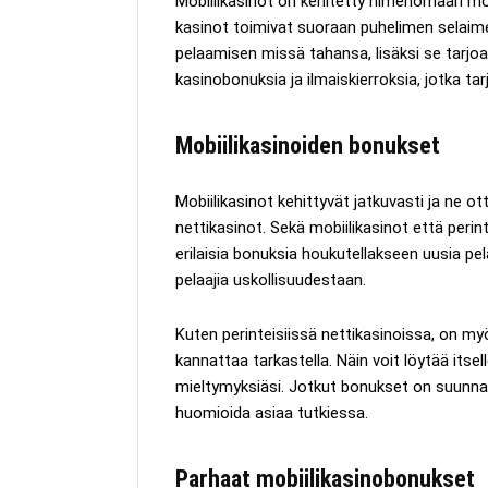
Mobiilikasinot on kehitetty nimenomaan mobiil
kasinot toimivat suoraan puhelimen selaime
pelaamisen missä tahansa, lisäksi se tarjoa
kasinobonuksia ja ilmaiskierroksia, jotka ta
Mobiilikasinoiden bonukset
Mobiilikasinot kehittyvät jatkuvasti ja ne 
nettikasinot. Sekä mobiilikasinot että perinte
erilaisia bonuksia houkutellakseen uusia pe
pelaajia uskollisuudestaan.
Kuten perinteisiissä nettikasinoissa, on myö
kannattaa tarkastella. Näin voit löytää its
mieltymyksiäsi. Jotkut bonukset on suunna
huomioida asiaa tutkiessa.
Parhaat mobiilikasinobonukset