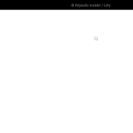
Kirjaudu sisään / Liity
HARRASTUS
HARJOITTELU
MORE