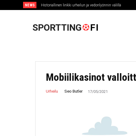
NEWS
Historiallinen linkki urheilun ja vedonlyönnin välillä
U
SPORTTING
FI
Mobiilikasinot valloi
Seo Butler
Urheilu
17/05/2021