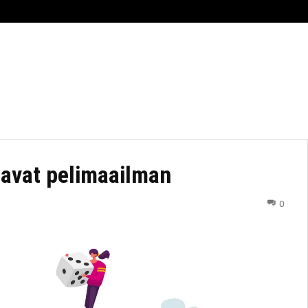
RHEILU
AJANKOHTAISTA
ESPORTS
TIIMI
ttavat pelimaailman
0