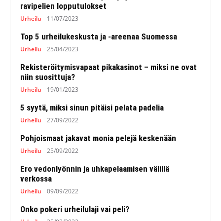
ravipelien lopputulokset
Urheilu
11/07/2023
Top 5 urheilukeskusta ja -areenaa Suomessa
Urheilu
25/04/2023
Rekisteröitymisvapaat pikakasinot – miksi ne ovat
niin suosittuja?
Urheilu
19/01/2023
5 syytä, miksi sinun pitäisi pelata padelia
Urheilu
27/09/2022
Pohjoismaat jakavat monia pelejä keskenään
Urheilu
25/09/2022
Ero vedonlyönnin ja uhkapelaamisen välillä
verkossa
Urheilu
09/09/2022
Onko pokeri urheilulaji vai peli?