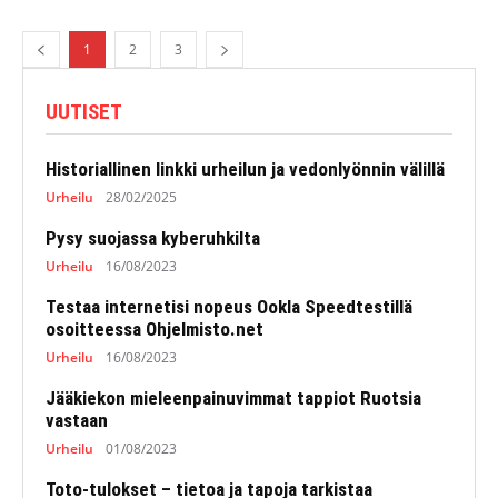
1
2
3
UUTISET
Historiallinen linkki urheilun ja vedonlyönnin välillä
Urheilu
28/02/2025
Pysy suojassa kyberuhkilta
Urheilu
16/08/2023
Testaa internetisi nopeus Ookla Speedtestillä
osoitteessa Ohjelmisto.net
Urheilu
16/08/2023
Jääkiekon mieleenpainuvimmat tappiot Ruotsia
vastaan
Urheilu
01/08/2023
Toto-tulokset – tietoa ja tapoja tarkistaa