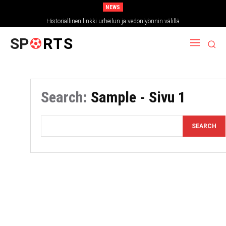
NEWS
Historiallinen linkki urheilun ja vedonlyönnin välillä
SP
RTS
Search:
Sample
- Sivu 1
SEARCH