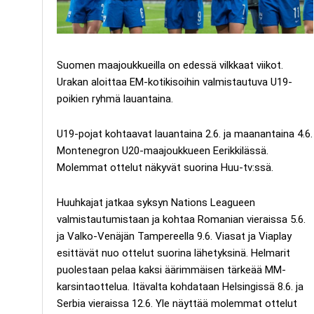
Suomen maajoukkueilla on edessä vilkkaat viikot.
Urakan aloittaa EM-kotikisoihin valmistautuva U19-
poikien ryhmä lauantaina.
U19-pojat kohtaavat lauantaina 2.6. ja maanantaina 4.6.
Montenegron U20-maajoukkueen Eerikkilässä.
Molemmat ottelut näkyvät suorina Huu-tv:ssä.
Huuhkajat jatkaa syksyn Nations Leagueen
valmistautumistaan ja kohtaa Romanian vieraissa 5.6.
ja Valko-Venäjän Tampereella 9.6. Viasat ja Viaplay
esittävät nuo ottelut suorina lähetyksinä. Helmarit
puolestaan pelaa kaksi äärimmäisen tärkeää MM-
karsintaottelua. Itävalta kohdataan Helsingissä 8.6. ja
Serbia vieraissa 12.6. Yle näyttää molemmat ottelut