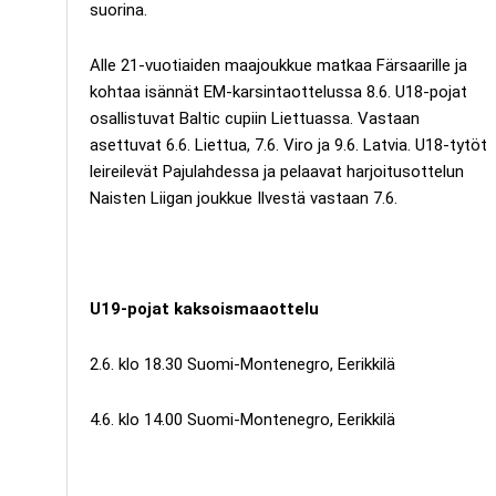
suorina.
Alle 21-vuotiaiden maajoukkue matkaa Färsaarille ja
kohtaa isännät EM-karsintaottelussa 8.6. U18-pojat
osallistuvat Baltic cupiin Liettuassa. Vastaan
asettuvat 6.6. Liettua, 7.6. Viro ja 9.6. Latvia. U18-tytöt
leireilevät Pajulahdessa ja pelaavat harjoitusottelun
Naisten Liigan joukkue Ilvestä vastaan 7.6.
U19-pojat kaksoismaaottelu
2.6. klo 18.30 Suomi-Montenegro, Eerikkilä
4.6. klo 14.00 Suomi-Montenegro, Eerikkilä