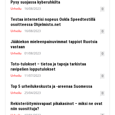
Pysy suojassa kyberuhkilta
Urheilu
16/08/2023
0
Testaa internetisi nopeus Ookla Speedtestillä
osoitteessa Ohjelmisto.net
Urheilu
16/08/2023
0
Jääkiekon mieleenpainuvimmat tappiot Ruotsia
vastaan
Urheilu
01/08/2023
0
Toto-tulokset – tietoa ja tapoja tarkistaa
ravipelien lopputulokset
Urheilu
11/07/2023
0
Top 5 urheilukeskusta ja -areenaa Suomessa
Urheilu
25/04/2023
0
Rekisteröitymisvapaat pikakasinot – miksi ne ovat
niin suosittuja?