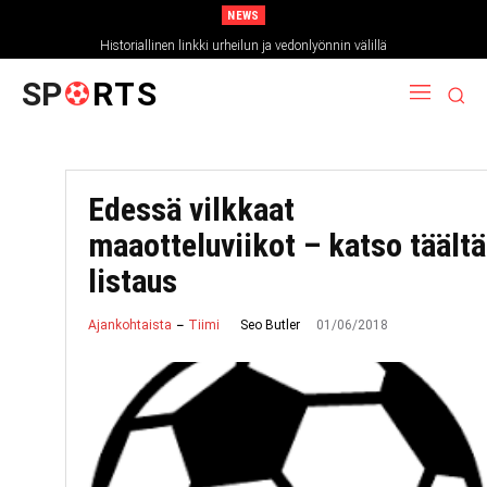
NEWS
Historiallinen linkki urheilun ja vedonlyönnin välillä
SP
RTS
Edessä vilkkaat
maaotteluviikot – katso täältä
listaus
01/06/2018
Seo Butler
Ajankohtaista
Tiimi