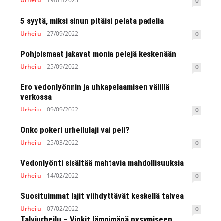
Urheilu
19/01/2023
0
5 syytä, miksi sinun pitäisi pelata padelia
Urheilu
27/09/2022
0
Pohjoismaat jakavat monia pelejä keskenään
Urheilu
25/09/2022
0
Ero vedonlyönnin ja uhkapelaamisen välillä
verkossa
Urheilu
09/09/2022
0
Onko pokeri urheilulaji vai peli?
Urheilu
25/03/2022
0
Vedonlyönti sisältää mahtavia mahdollisuuksia
Urheilu
14/02/2022
0
Suosituimmat lajit viihdyttävät keskellä talvea
Urheilu
07/02/2022
0
Talviurheilu – Vinkit lämpimänä pysymiseen