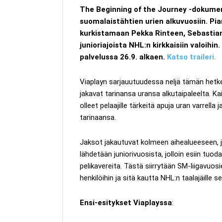
The Beginning of the Journey -dokumen
suomalaistähtien urien alkuvuosiin. 
kurkistamaan
Pekka Rinteen, Sebastian
junioriajoista NHL:n kirkkaisiin valoih
palvelussa 26.9. alkaen.
Katso traileri.
Viaplayn sarjauutuudessa neljä tämän hetken
jakavat tarinansa uransa alkutaipaleelta. Ka
olleet pelaajille tärkeitä apuja uran varrell
tarinaansa.
Jaksot jakautuvat kolmeen aihealueeseen, joi
lähdetään juniorivuosista, jolloin esiin tuod
pelikavereita. Tästä siirrytään SM-liigavuos
henkilöihin ja sitä kautta NHL:n taalajäille
Ensi-esitykset Viaplayssa
: