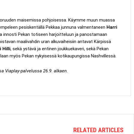
a nuoruuden maisemissa pohjoisessa. Käymme muun muassa
Kempeleen pesiskentällä Pekkaa junnuna valmentaneen
Harri
oka innosti Pekan totiseen harjoitteluun ja panostamaan
oistavan maalivahdin uran alkuvaiheisiin antavat Kärpissä
i Hilli
, sekä ystävä ja entinen joukkuekaveri, sekä Pekan
illaan myös Pekan nykyisessä kotikaupungissa Nashvillessä.
sa Viaplay-palvelussa 26.9. alkaen.
RELATED ARTICLES