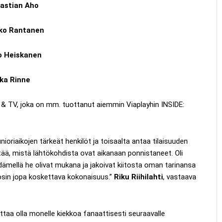
astian Aho
ko Rantanen
o Heiskanen
ka Rinne
 & TV, joka on mm. tuottanut aiemmin Viaplayhin INSIDE:
riaikojen tärkeät henkilöt ja toisaalta antaa tilaisuuden
yttää, mistä lähtökohdista ovat aikanaan ponnistaneet. Oli
ydämellä he olivat mukana ja jakoivat kiitosta oman tarinansa
s, osin jopa koskettava kokonaisuus.”
Riku Riihilahti
, vastaava
aa olla monelle kiekkoa fanaattisesti seuraavalle