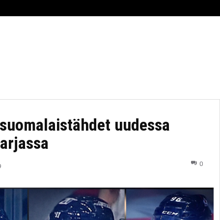
RHEILU
AJANKOHTAISTA
ESPORTS
TIIMI
 suomalaistähdet uudessa
arjassa
0
9