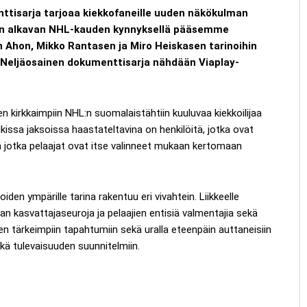
ttisarja tarjoaa kiekkofaneille uuden näkökulman
Pian alkavan NHL-kauden kynnyksellä pääsemme
 Ahon, Mikko Rantasen ja Miro Heiskasen tarinoihin
in. Neljäosainen dokumenttisarja nähdään Viaplay-
 kirkkaimpiin NHL:n suomalaistähtiin kuuluvaa kiekkoilijaa
ikissa jaksoissa haastateltavina on henkilöitä, jotka ovat
a ja jotka pelaajat ovat itse valinneet mukaan kertomaan
den ympärille tarina rakentuu eri vivahtein. Liikkeelle
aan kasvattajaseuroja ja pelaajien entisiä valmentajia sekä
ien tärkeimpiin tapahtumiin sekä uralla eteenpäin auttaneisiin
 sekä tulevaisuuden suunnitelmiin.