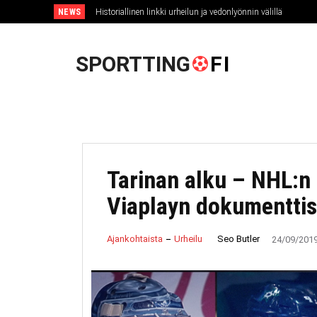
NEWS
Historiallinen linkki urheilun ja vedonlyönnin välillä
U
SPORTTING
FI
Tarinan alku – NHL:n
Viaplayn dokumenttis
Seo Butler
Ajankohtaista
Urheilu
24/09/201