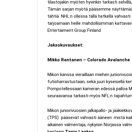
tilastojakin myöten hyvinkin tarkasti selvillä
Tämän sarjan myötä pääsemme näyttämään kat
tähtiä. NHL:n ollessa tällä hetkellä vahva
tarjoamaan heille mahdollisimman kattavav
Entertaiment Group Finland.
Jaksokuvaukset:
Mikko Rantanen – Colorado Avalanche
Mikon kanssa vieraillaan miehen juniorivuo
futisharrastustaan, sekä juuri kyseisellä 
Pompotellessaan kameran edessä palloa Mik
seuraavansa tarkasti myös NFL:n tapahtum
Mikon juniorivuosien jalkapallo- ja jääkiekk
(TPS) pääsevät vahvasti ääneen: mistä kaik
aikainen valmentaja, nykyisin Norjassa val
kapteeni
Tapio Laakso
.