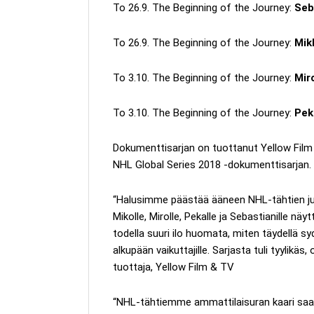
To 26.9. The Beginning of the Journey:
Seb
To 26.9. The Beginning of the Journey:
Mik
To 3.10. The Beginning of the Journey:
Mir
To 3.10. The Beginning of the Journey:
Pek
Dokumenttisarjan on tuottanut Yellow Film
NHL Global Series 2018 -dokumenttisarjan.
“Halusimme päästää ääneen NHL-tähtien junio
Mikolle, Mirolle, Pekalle ja Sebastianille nä
todella suuri ilo huomata, miten täydellä s
alkupään vaikuttajille. Sarjasta tuli tyylikä
tuottaja, Yellow Film & TV
“NHL-tähtiemme ammattilaisuran kaari saatt