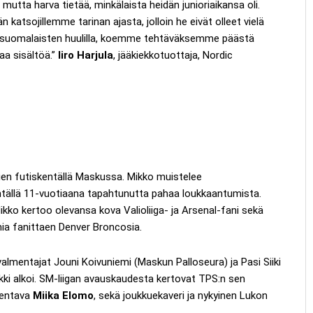
, mutta harva tietää, minkälaista heidän junioriaikansa oli.
sojillemme tarinan ajasta, jolloin he eivät olleet vielä
sti suomalaisten huulilla, koemme tehtäväksemme päästä
aa sisältöä.”
Iiro Harjula
, jääkiekkotuottaja, Nordic
sien futiskentällä Maskussa. Mikko muistelee
kentällä 11-vuotiaana tapahtunutta pahaa loukkaantumista.
ko kertoo olevansa kova Valioliiga- ja Arsenal-fani sekä
ia fanittaen Denver Broncosia.
ovalmentajat Jouni Koivuniemi (Maskun Palloseura) ja Pasi Siiki
ki alkoi. SM-liigan avauskaudesta kertovat TPS:n sen
mentava
Miika Elomo
, sekä joukkuekaveri ja nykyinen Lukon