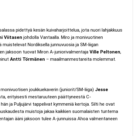
lassa pidettyä kesän kuivaharjoittelua, jota nuori lahjakkuus
i Viitasen
johdolla Vantaalla. Miro ja monivuotinen
ä muistelevat Nordiksella junnuvuosia ja SM-liigan
n jaksoon tuovat Miron A-juniorivalmentaja
Ville Peltonen
,
minut
Antti Törmänen
– maailmanmestareita molemmat.
onivuotisen joukkuekaverin (juniorit/SM-liiga)
Jesse
ta, erityisesti mestaruuteen päättyneestä C-
n ja Puljujärvi tappelivat kymmeniä kertoja. Silti he ovat
avauskaudesta muistoja jakaa kaikkien suomalaisten tuntema
entajan ääni jaksoon tulee A-junnuissa Ahoa valmentaneen