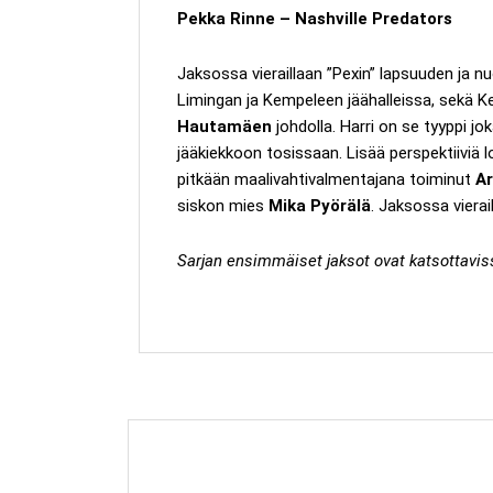
Pekka Rinne – Nashville Predators
Jaksossa vieraillaan ”Pexin” lapsuuden j
Limingan ja Kempeleen jäähalleissa, sekä 
Hautamäen
johdolla. Harri on se tyyppi j
jääkiekkoon tosissaan. Lisää perspektiiviä l
pitkään maalivahtivalmentajana toiminut
Ar
siskon mies
Mika Pyörälä
. Jaksossa viera
Sarjan ensimmäiset jaksot ovat katsottavis