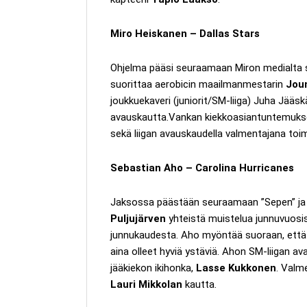
Miro Heiskanen – Dallas Stars
Ohjelma pääsi seuraamaan Miron medialta sa
suorittaa aerobicin maailmanmestarin
Joun
joukkuekaveri (juniorit/SM-liiga) Juha Jääsk
avauskautta.Vankan kiekkoasiantuntemukse
sekä liigan avauskaudella valmentajana toi
Sebastian Aho – Carolina Hurricanes
Jaksossa päästään seuraamaan ”Sepen” ja m
Puljujärven
yhteistä muistelua junnuvuosis
junnukaudesta. Aho myöntää suoraan, että hä
aina olleet hyviä ystäviä. Ahon SM-liigan 
jääkiekon ikihonka,
Lasse Kukkonen
. Valm
Lauri Mikkolan
kautta.